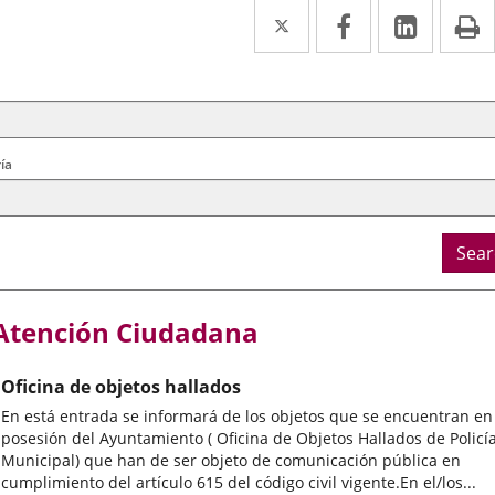
Twitter
Enlace
Facebook
Enlace
Linked
Enlace
P
a
a
a
arch
ral
una
una
una
ria
aplicación
aplicación
aplica
externa.
externa.
extern
ía
Sear
Atención Ciudadana
Oficina de objetos hallados
En está entrada se informará de los objetos que se encuentran en
posesión del Ayuntamiento ( Oficina de Objetos Hallados de Policí
Municipal) que han de ser objeto de comunicación pública en
cumplimiento del artículo 615 del código civil vigente.En el/los...