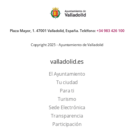
Plaza Mayor, 1. 47001 Valladolid, España. Teléfono:
+34 983 426 100
Copyright 2025 - Ayuntamiento de Valladolid
valladolid.es
El Ayuntamiento
Tu ciudad
Para ti
This
Turismo
link
Link
Sede Electrónica
will
to
Transparencia
open
external
Participación
in
application.