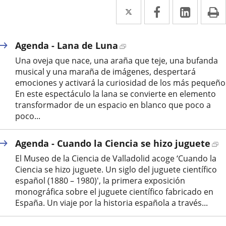
Twitter
Enlace
Facebook
Enlace
Linked
Enlace
P
a
a
a
una
una
una
Enlace
Agenda - Lana de Luna
a
aplicación
aplicación
aplica
Una oveja que nace, una araña que teje, una bufanda
una
musical y una maraña de imágenes, despertará
externa.
externa.
extern
aplicación
emociones y activará la curiosidad de los más pequeño
externa.
En este espectáculo la lana se convierte en elemento
transformador de un espacio en blanco que poco a
poco...
E
Agenda - Cuando la Ciencia se hizo juguete
a
El Museo de la Ciencia de Valladolid acoge ‘Cuando la
u
Ciencia se hizo juguete. Un siglo del juguete científico
ap
español (1880 – 1980)', la primera exposición
ex
monográfica sobre el juguete científico fabricado en
España. Un viaje por la historia española a través...