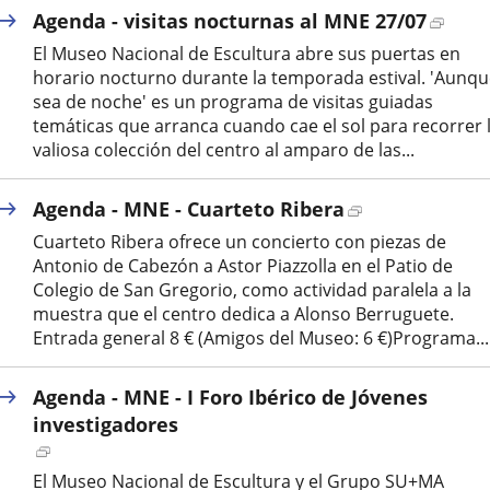
Enlac
Agenda - visitas nocturnas al MNE 27/07
a
El Museo Nacional de Escultura abre sus puertas en
una
horario nocturno durante la temporada estival. 'Aunq
aplic
sea de noche' es un programa de visitas guiadas
exter
temáticas que arranca cuando cae el sol para recorrer 
valiosa colección del centro al amparo de las...
Enlace
Agenda - MNE - Cuarteto Ribera
a
Cuarteto Ribera ofrece un concierto con piezas de
una
Antonio de Cabezón a Astor Piazzolla en el Patio de
aplicación
Colegio de San Gregorio, como actividad paralela a la
externa.
muestra que el centro dedica a Alonso Berruguete.
Entrada general 8 € (Amigos del Museo: 6 €)Programa...
Agenda - MNE - I Foro Ibérico de Jóvenes
investigadores
Enlace
a
El Museo Nacional de Escultura y el Grupo SU+MA