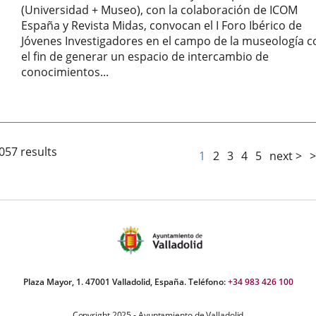
una
(Universidad + Museo), con la colaboración de ICOM
aplicación
España y Revista Midas, convocan el I Foro Ibérico de
externa.
Jóvenes Investigadores en el campo de la museología c
el fin de generar un espacio de intercambio de
conocimientos...
057 results
1
2
3
4
5
next >
>
Plaza Mayor, 1. 47001 Valladolid, España. Teléfono:
+34 983 426 100
Copyright 2025 - Ayuntamiento de Valladolid