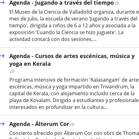
Enlace
Agenda - Jugando a través del tiempo
a
El Museo de la Ciencia de Valladolid organiza, durante e
una
mes de julio, la escuela de verano ‘Jugando a través del
aplicaci
tiempo', dirigida a niños de 6 a 12 años y asociada a la
externa.
exposición ‘Cuando la Ciencia se hizo juguete'. La
actividad contará con dos sesiones,...
Agenda - Cursos de artes escénicas, música y
yoga en Kerala
Enlace
a
Programa intensivo de formación 'Kalasangam' de arte
una
escénicas, música y yoga impartido en Trivandrum, la
aplicación
capital de Kerala, con alojamiento incluido cerca de la
externa.
playa de Kovalam. Dirigido a estudiantes y profesionale
interesados en profundizar en la cultura...
Enlace
Agenda - Álterum Cor
a
Concierto ofrecido por Álterum Cor con obrs de Thom
una