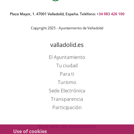
Plaza Mayor, 1. 47001 Valladolid, España. Teléfono:
+34 983 426 100
Copyright 2025 - Ayuntamiento de Valladolid
valladolid.es
El Ayuntamiento
Tu ciudad
Para ti
This
Turismo
link
Link
Sede Electrónica
will
to
Transparencia
open
external
Participación
in
application.
a
Otras webs del ayuntamiento
Use of cookies
pop-