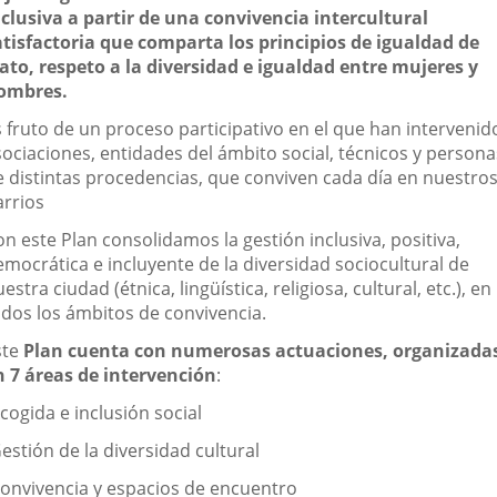
nclusiva a partir de una convivencia intercultural
atisfactoria que comparta los principios de igualdad de
rato, respeto a la diversidad e igualdad entre mujeres y
ombres.
s fruto de un proceso participativo en el que han intervenid
sociaciones, entidades del ámbito social, técnicos y persona
e distintas procedencias, que conviven cada día en nuestro
arrios
n este Plan consolidamos la gestión inclusiva, positiva,
emocrática e incluyente de la diversidad sociocultural de
estra ciudad (étnica, lingüística, religiosa, cultural, etc.), en
odos los ámbitos de convivencia.
ste
Plan cuenta con numerosas actuaciones, organizada
n 7 áreas de intervención
:
cogida e inclusión social
estión de la diversidad cultural
Convivencia y espacios de encuentro