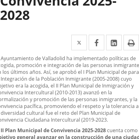
Convivencia 2025-
2028
Twitter
Enlace
Facebook
Enlace
Linked
Enlace
P
a
a
a
escripción
l Ayuntamiento de Valladolid ha implementado políticas de
una
una
una
cogida, promoción e integración de las personas inmigrant
aplicación
aplicación
aplica
 los últimos años. Así, se aprobó el I Plan Municipal de para
a Integración de la Población Inmigrante (2005-2008) cuyo
externa.
externa.
extern
jetivo era la acogida, el II Plan Municipal de Inmigración y
onvivencia Intercultural (2010-2013) avanzó en la
ormalización y promoción de las personas inmigrantes, y la
nvivencia pacífica, promoviendo el respeto y la tolerancia a
 diversidad cultural fue el reto del Plan Municipal de
onvivencia Ciudadana Intercultural (2019-2023.
l
II Plan Municipal de Convivencia 2025-2028
cuenta como
bjetivo general avanzar en la construcción de una ciuda