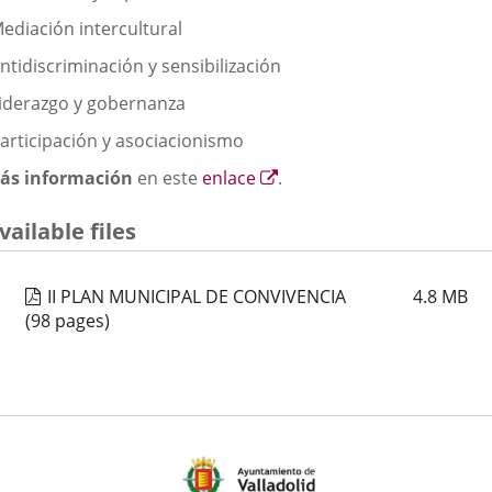
Mediación intercultural
ntidiscriminación y sensibilización
Liderazgo y gobernanza
Participación y asociacionismo
Enlace
ás información
en este
enlace
.
a
una
vailable files
aplicación
externa.
II PLAN MUNICIPAL DE CONVIVENCIA
4.8
MB
(98 pages)