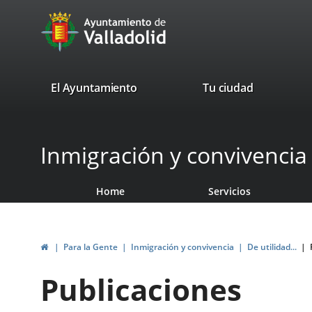
Portal
avaTop
Web
del
Ayuntamiento
valladolid.es
El Ayuntamiento
Tu ciudad
de
Valladolid
Inmigración y convivencia
Home
Servicios
Home
Para la Gente
Inmigración y convivencia
De utilidad...
Publicaciones