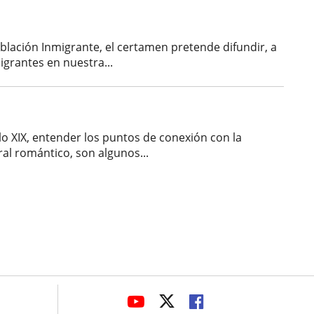
oblación Inmigrante, el certamen pretende difundir, a
migrantes en nuestra...
glo XIX, entender los puntos de conexión con la
al romántico, son algunos...
avaHeaderSocial
LINK
LINK
LINK