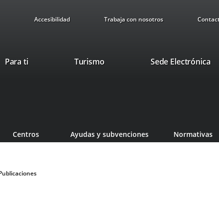
Accesibilidad
Trabaja con nosotros
Contac
This
Li
Para ti
Turismo
Sede Electrónica
link
to
will
ex
open
ap
in
a
pop-
Centros
Ayudas y subvenciones
Normativas
up
window.
Publicaciones