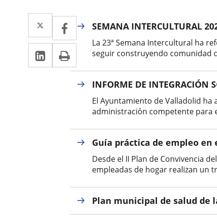
Twitter
Enlace
Facebook
Enlace
SEMANA INTERCULTURAL 20
a
a
La 23ª Semana Intercultural ha r
Linkedin
Enlace
Print
una
seguir construyendo comunidad des
una
a
aplicación
aplicación
una
INFORME DE INTEGRACIÓN S
externa.
externa.
aplicación
El Ayuntamiento de Valladolid ha a
administración competente para ela
externa.
Guía práctica de empleo en 
Desde el II Plan de Convivencia d
empleadas de hogar realizan un tr
Plan municipal de salud de l