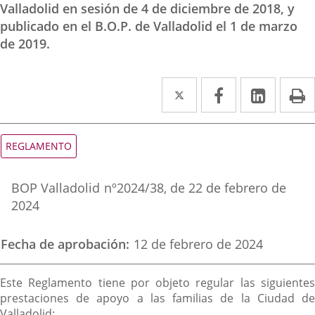
Valladolid en sesión de 4 de diciembre de 2018, y
publicado en el B.O.P. de Valladolid el 1 de marzo
de 2019.
Twitter
Enlace
Facebook
Enlace
Linked
Enlace
P
a
a
a
una
una
una
Tipo
REGLAMENTO
de
aplicación
aplicación
aplica
normativa
Referencia
externa.
externa.
extern
BOP Valladolid
nº
2024/38
, de 22 de febrero de
boletin
2024
Fecha de aprobación
12 de febrero de 2024
Descripción
Este Reglamento tiene por objeto regular las siguientes
prestaciones de apoyo a las familias de la Ciudad de
Valladolid: