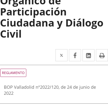
Orgánico de
Participación
Ciudadana y Diálogo
Civil
Twitter
Enlace
Facebook
Enlace
Linked
Enlace
P
a
a
a
una
una
una
Tipo
REGLAMENTO
de
aplicación
aplicación
aplica
normativa
Referencia
externa.
externa.
extern
BOP Valladolid
nº
2022/120
, de 24 de junio de
boletin
2022