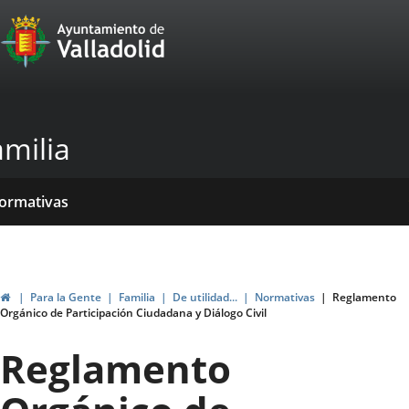
Portal
Jump to content
Web
del
Ayuntamiento
amilia
de
Valladolid
ome
rvicios
entros
yudas
ormativas
blicaciones
ticias
genda
ubvenciones
Home
Para la Gente
Familia
De utilidad...
Normativas
Reglamento
Orgánico de Participación Ciudadana y Diálogo Civil
Reglamento