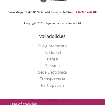
Plaza Mayor, 1. 47001 Valladolid, España. Teléfono:
+34 983 426 100
Copyright 2025 - Ayuntamiento de Valladolid
valladolid.es
El Ayuntamiento
Tu ciudad
Para ti
This
Turismo
link
Link
Sede Electrónica
will
to
Transparencia
open
external
Participación
in
application.
a
Otras webs del ayuntamiento
Use of cookies
pop-