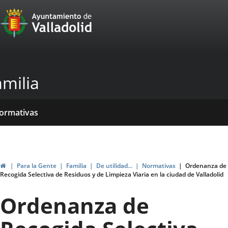
Portal
Jump to content
Web
del
Ayuntamiento
amilia
de
Valladolid
ome
rvicios
entros
yudas
ormativas
blicaciones
ticias
genda
ubvenciones
Home
Para la Gente
Familia
De utilidad...
Normativas
Ordenanza de
Recogida Selectiva de Residuos y de Limpieza Viaria en la ciudad de Valladolid
Ordenanza de