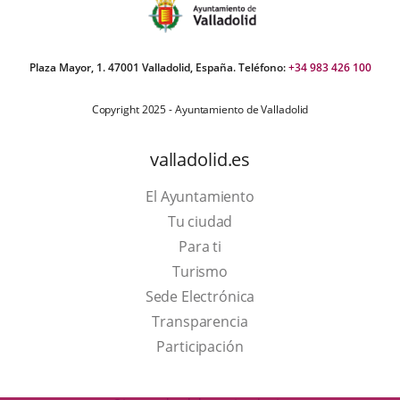
Plaza Mayor, 1. 47001 Valladolid, España. Teléfono:
+34 983 426 100
Copyright 2025 - Ayuntamiento de Valladolid
valladolid.es
El Ayuntamiento
Tu ciudad
Para ti
This
Turismo
link
Link
Sede Electrónica
will
to
Transparencia
open
external
Participación
in
application.
a