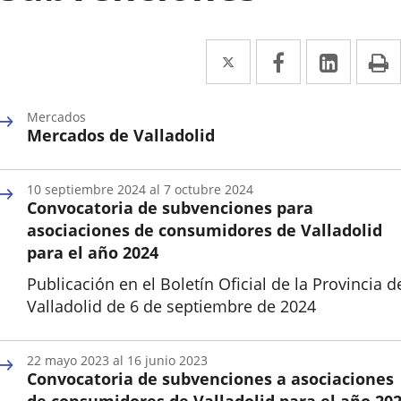
Twitter
Enlace
Facebook
Enlace
Linked
Enlace
P
a
a
a
una
una
una
Mercados
Mercados de Valladolid
aplicación
aplicación
aplica
Categoría
externa.
externa.
extern
10
septiembre
2024
al
7
octubre
2024
Convocatoria de subvenciones para
asociaciones de consumidores de Valladolid
para el año 2024
Publicación en el Boletín Oficial de la Provincia d
Valladolid de 6 de septiembre de 2024
Inicio
22
mayo
2023
al
16
junio
2023
Convocatoria de subvenciones a asociaciones