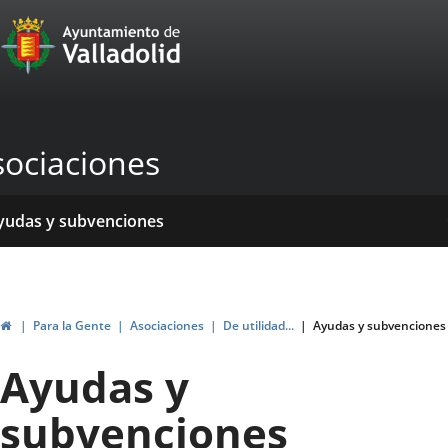
Portal
Jump to content
Web
del
Ayuntamiento
sociaciones
de
Valladolid
ome
rvicios
entros
yudas y subvenciones
ormativas
blicaciones
ticias
genda
Home
Para la Gente
Asociaciones
De utilidad...
Ayudas y subvenciones
Ayudas y
subvenciones