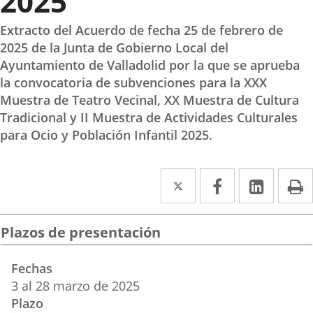
2025
Extracto del Acuerdo de fecha 25 de febrero de
2025 de la Junta de Gobierno Local del
Ayuntamiento de Valladolid por la que se aprueba
la convocatoria de subvenciones para la XXX
Muestra de Teatro Vecinal, XX Muestra de Cultura
Tradicional y II Muestra de Actividades Culturales
para Ocio y Población Infantil 2025.
Twitter
Enlace
Facebook
Enlace
Linked
Enlace
P
a
a
a
una
una
una
Plazos de presentación
aplicación
aplicación
aplica
Fechas
externa.
externa.
extern
3
al
28
marzo
de 2025
Plazo