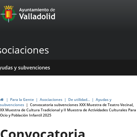
Portal
Jump to content
Web
del
Ayuntamiento
sociaciones
de
Valladolid
ome
rvicios
entros
yudas y subvenciones
ormativas
blicaciones
ticias
genda
Home
Para la Gente
Asociaciones
De utilidad...
Ayudas y
subvenciones
Convocatoria subvenciones XXX Muestra de Teatro Vecinal,
XX Muestra de Cultura Tradicional y II Muestra de Actividades Culturales Para
Ocio y Población Infantil 2025
Convocatoria