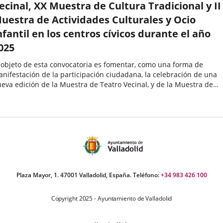
ecinal, XX Muestra de Cultura Tradicional y II
uestra de Actividades Culturales y Ocio
nfantil en los centros cívicos durante el año
025
 objeto de esta convocatoria es fomentar, como una forma de
nifestación de la participación ciudadana, la celebración de una
eva edición de la Muestra de Teatro Vecinal, y de la Muestra de
ltura Tradicional, así como de la I Muestra de Actividades
lturales...
Plaza Mayor, 1. 47001 Valladolid, España. Teléfono:
+34 983 426 100
Copyright 2025 - Ayuntamiento de Valladolid