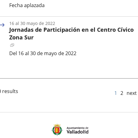
a
Fecha aplazada
una
aplicación
externa.
16
al
30
mayo
de 2022
Jornadas de Participación en el Centro Cívico
Zona Sur
Enlace
a
Del 16 al 30 de mayo de 2022
una
Fecha
aplicación
de
externa.
inicio
del
evento
 results
1
2
next