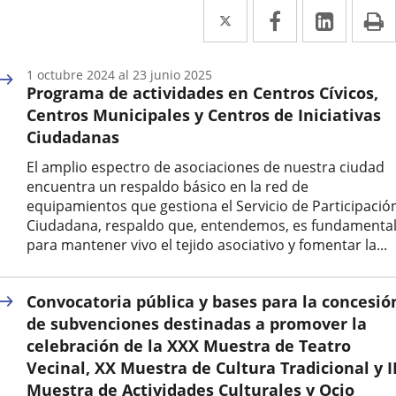
Twitter
Enlace
Facebook
Enlace
Linked
Enlace
P
a
a
a
una
una
una
1
octubre
2024
al
23
junio
2025
Programa de actividades en Centros Cívicos,
aplicación
aplicación
aplica
Centros Municipales y Centros de Iniciativas
externa.
externa.
extern
Ciudadanas
El amplio espectro de asociaciones de nuestra ciudad
encuentra un respaldo básico en la red de
equipamientos que gestiona el Servicio de Participació
Ciudadana, respaldo que, entendemos, es fundamenta
para mantener vivo el tejido asociativo y fomentar la...
Fecha
de
Convocatoria pública y bases para la concesió
inicio
del
de subvenciones destinadas a promover la
evento
celebración de la XXX Muestra de Teatro
Vecinal, XX Muestra de Cultura Tradicional y I
Muestra de Actividades Culturales y Ocio