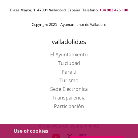
Plaza Mayor, 1. 47001 Valladolid, España. Teléfono:
+34 983 426 100
Copyright 2025 - Ayuntamiento de Valladolid
valladolid.es
El Ayuntamiento
Tu ciudad
Para ti
This
Turismo
link
Link
Sede Electrónica
will
to
Transparencia
open
external
Participación
in
application.
a
Otras webs del ayuntamiento
Use of cookies
pop-
aderSocial
LINK
LINK
LINK