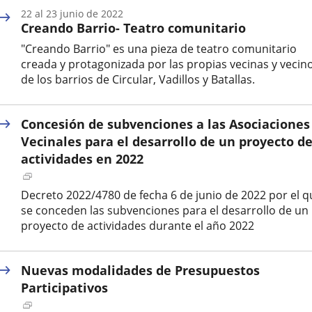
22
al
23
junio
de 2022
Creando Barrio- Teatro comunitario
"Creando Barrio" es una pieza de teatro comunitario
creada y protagonizada por las propias vecinas y vecin
de los barrios de Circular, Vadillos y Batallas.
Fecha
de
Concesión de subvenciones a las Asociaciones
inicio
del
Vecinales para el desarrollo de un proyecto d
evento
actividades en 2022
Enlace
a
Decreto 2022/4780 de fecha 6 de junio de 2022 por el q
una
se conceden las subvenciones para el desarrollo de un
aplicación
proyecto de actividades durante el año 2022
externa.
Nuevas modalidades de Presupuestos
Participativos
Enlace