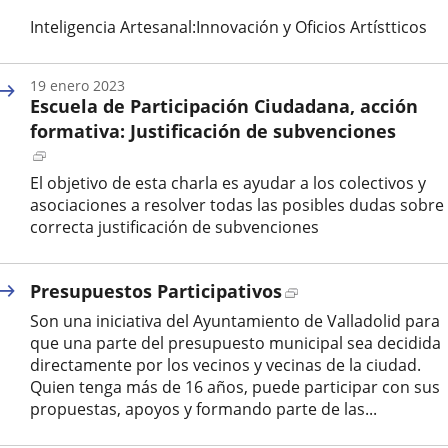
evento
a
Inteligencia Artesanal:Innovación y Oficios Artístticos
una
aplicación
Fecha
de
externa.
19
enero
2023
inicio
Escuela de Participación Ciudadana, acción
del
evento
formativa: Justificación de subvenciones
Enlace
a
El objetivo de esta charla es ayudar a los colectivos y
una
asociaciones a resolver todas las posibles dudas sobre 
aplicación
correcta justificación de subvenciones
externa.
Fecha
de
Enlace
Presupuestos Participativos
inicio
del
a
Son una iniciativa del Ayuntamiento de Valladolid para
evento
una
que una parte del presupuesto municipal sea decidida
aplicación
directamente por los vecinos y vecinas de la ciudad.
externa.
Quien tenga más de 16 años, puede participar con sus
propuestas, apoyos y formando parte de las...