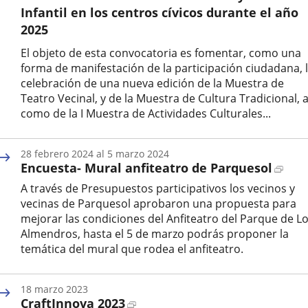
Infantil en los centros cívicos durante el año
2025
El objeto de esta convocatoria es fomentar, como una
forma de manifestación de la participación ciudadana, 
celebración de una nueva edición de la Muestra de
Teatro Vecinal, y de la Muestra de Cultura Tradicional, a
como de la I Muestra de Actividades Culturales...
28
febrero
2024
al
5
marzo
2024
Enla
Encuesta- Mural anfiteatro de Parquesol
a
A través de Presupuestos participativos los vecinos y
una
vecinas de Parquesol aprobaron una propuesta para
apli
mejorar las condiciones del Anfiteatro del Parque de L
exte
Almendros, hasta el 5 de marzo podrás proponer la
temática del mural que rodea el anfiteatro.
Fecha
de
18
marzo
2023
inicio
Enlace
CraftInnova 2023
del