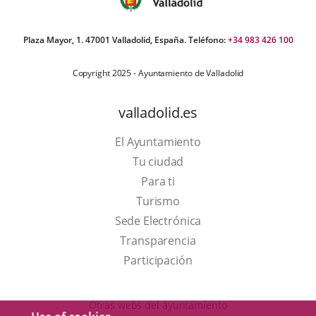
Plaza Mayor, 1. 47001 Valladolid, España. Teléfono:
+34 983 426 100
Copyright 2025 - Ayuntamiento de Valladolid
valladolid.es
El Ayuntamiento
Tu ciudad
Para ti
This
Turismo
link
Link
Sede Electrónica
will
to
Transparencia
open
external
Participación
in
application.
a
Otras webs del ayuntamiento