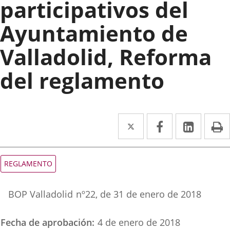
participativos del
Ayuntamiento de
Valladolid, Reforma
del reglamento
Twitter
Enlace
Facebook
Enlace
Linked
Enlace
P
a
a
a
una
una
una
Tipo
REGLAMENTO
de
aplicación
aplicación
aplica
normativa
Referencia
externa.
externa.
extern
BOP Valladolid
nº
22
, de 31 de enero de 2018
boletin
Fecha de aprobación
4 de enero de 2018