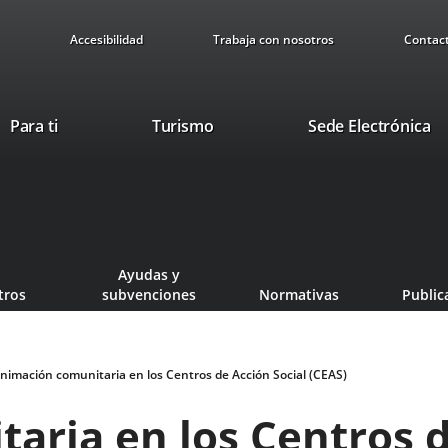
Accesibilidad
Trabaja con nosotros
Contac
This
Li
Para ti
Turismo
Sede Electrónica
link
to
will
ex
open
ap
in
a
pop-
Ayudas y
up
tros
subvenciones
Normativas
Public
window.
nimación comunitaria en los Centros de Acción Social (CEAS)
aria en los Centros d