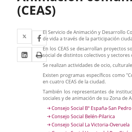
(CEAS)
Descripción
Twitter
Enlace
El Servicio de Animación y Desarrollo C
Facebook
Enlace
de vida a través de la participación ciu
a
a
En los CEAS se desarrollan proyectos so
Linkedin
Enlace
Print
una
una
social de distintos colectivos y sectore
a
aplicación
aplicación
Se realizan actividades de ocio, cultural
una
externa.
externa.
Existen programas específicos como "Co
aplicación
en cuatro CEAS de la ciudad.
externa.
También los representantes de instituc
sociales y de animación de su Zona de A
Consejo Social Bº España-San Pedr
Consejo Social Belén-Pilarica
Consejo Social La Victoria-Overuela