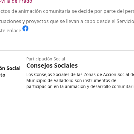
-Villa de Prado
ectos de animación comunitaria se decide por parte del pers
tuaciones y proyectos que se llevan a cabo desde el Servici
Enlace
ste enlace
a
una
aplicación
externa.
Participación Social
Consejos Sociales
ón Social
nto
Los Consejos Sociales de las Zonas de Acción Social d
Municipio de Valladolid son instrumentos de
participación en la animación y desarrollo comunitari
mediante el cual los representantes de instituciones,
Categoría
entidades sociales y asociaciones pueden participan..