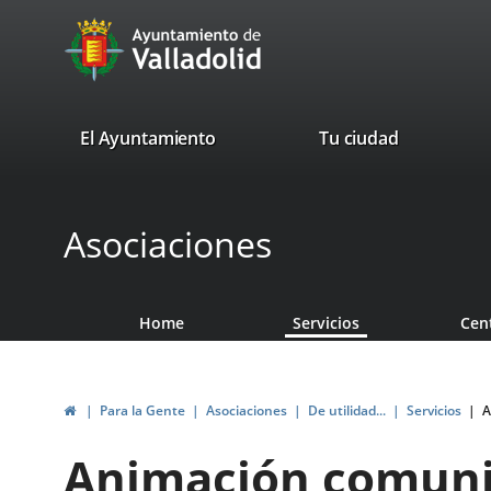
Portal
Jump to content
avaTop
Web
del
Ayuntamiento
valladolid.es
El Ayuntamiento
Tu ciudad
de
Valladolid
Asociaciones
Home
Servicios
Cen
Home
Para la Gente
Asociaciones
De utilidad...
Servicios
A
Animación comunit