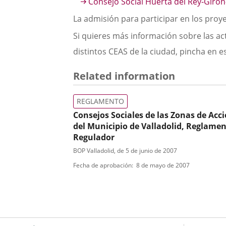
Consejo Social Huerta del Rey-Girón
La admisión para participar en los proy
Si quieres más información sobre las ac
distintos CEAS de la ciudad, pincha en e
Related information
REGLAMENTO
Consejos Sociales de las Zonas de Acci
del Municipio de Valladolid, Reglame
Regulador
Tipo
Referencia
BOP Valladolid
, de 5 de junio de 2007
boletin
de
Fecha de aprobación
8 de mayo de 2007
normativa