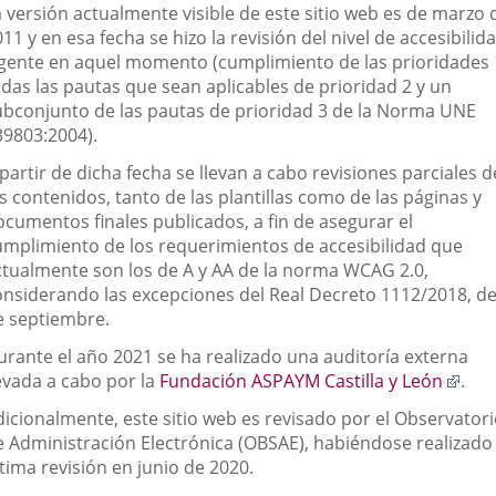
a versión actualmente visible de este sitio web es de marzo 
11 y en esa fecha se hizo la revisión del nivel de accesibilid
igente en aquel momento (cumplimiento de las prioridades 
odas las pautas que sean aplicables de prioridad 2 y un
ubconjunto de las pautas de prioridad 3 de la Norma UNE
39803:2004).
partir de dicha fecha se llevan a cabo revisiones parciales d
s contenidos, tanto de las plantillas como de las páginas y
ocumentos finales publicados, a fin de asegurar el
umplimiento de los requerimientos de accesibilidad que
ctualmente son los de A y AA de la norma WCAG 2.0,
onsiderando las excepciones del Real Decreto 1112/2018, de
e septiembre.
urante el año 2021 se ha realizado una auditoría externa
Enla
levada a cabo por la
Fundación ASPAYM Castilla y León
.
a
dicionalmente, este sitio web es revisado por el Observator
una
e Administración Electrónica (OBSAE), habiéndose realizado 
apli
tima revisión en junio de 2020.
exte