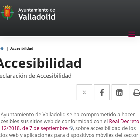
Transparencia
Jump to content
Menu
Tog
navegación
nav
Transparencia
Home
Accesibilidad
Accesibilidad
eclaración de Accesibilidad
Twitter
Enlace
Facebook
Enlace
Link
Enla
a
a
a
una
una
una
escripción
l Ayuntamiento de Valladolid se ha comprometido a hacer
aplicación
aplicación
aplic
ccesibles sus sitios web de conformidad con el
Real Decreto
Enlace
112/2018, de 7 de septiembre
, sobre accesibilidad de los
externa.
externa.
exte
a
tios web y aplicaciones para dispositivos móviles del sector