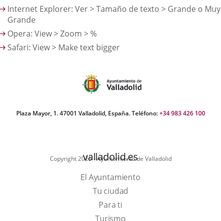
Internet Explorer: Ver > Tamaño de texto > Grande o Muy
Grande
Opera: View > Zoom > %
Safari: View > Make text bigger
Plaza Mayor, 1. 47001 Valladolid, España. Teléfono:
+34 983 426 100
valladolid.es
Copyright 2025 - Ayuntamiento de Valladolid
El Ayuntamiento
Tu ciudad
Para ti
This
Turismo