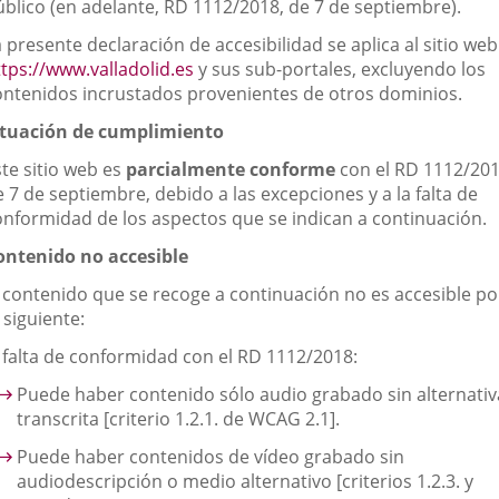
una
úblico (en adelante, RD 1112/2018, de 7 de septiembre).
aplicación
 presente declaración de accesibilidad se aplica al sitio web
externa.
Enlace
ttps://www.valladolid.es
y sus sub-portales, excluyendo los
a
ontenidos incrustados provenientes de otros dominios.
una
ituación de cumplimiento
aplicación
externa.
ste sitio web es
parcialmente conforme
con el RD 1112/201
 7 de septiembre, debido a las excepciones y a la falta de
onformidad de los aspectos que se indican a continuación.
ontenido no accesible
l contenido que se recoge a continuación no es accesible po
 siguiente:
. falta de conformidad con el RD 1112/2018:
Puede haber contenido sólo audio grabado sin alternativ
transcrita [criterio 1.2.1. de WCAG 2.1].
Puede haber contenidos de vídeo grabado sin
audiodescripción o medio alternativo [criterios 1.2.3. y