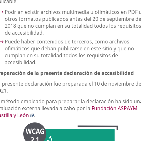
licable
Podrían existir archivos multimedia u ofimáticos en PDF 
otros formatos publicados antes del 20 de septiembre d
2018 que no cumplan en su totalidad todos los requisito
de accesibilidad.
Puede haber contenidos de terceros, como archivos
ofimáticos que deban publicarse en este sitio y que no
cumplan en su totalidad todos los requisitos de
accesibilidad.
reparación de la presente declaración de accesibilidad
a presente declaración fue preparada el 10 de noviembre d
021.
l método empleado para preparar la declaración ha sido un
valuación externa llevada a cabo por la
Fundación ASPAYM
Enlace
stilla y León
.
a
una
aplicación