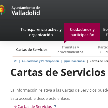
Transparencia
Jump to content
Menu
Transparencia activa
y
Ciudadanos
y
Ec
navegación
organización
participación
f
Transparencia
Trámites y
Parti
Cartas de Servicios
procedimientos
Ciud
Home
Ciudadanos y Participación
¿Qué hacemos?
Cartas de Ser
Cartas de Servicios
Descripción
La información relativa a las Cartas de Servicios pue
Está accesible desde este enlace:
Enlace
Cartas de Servicios