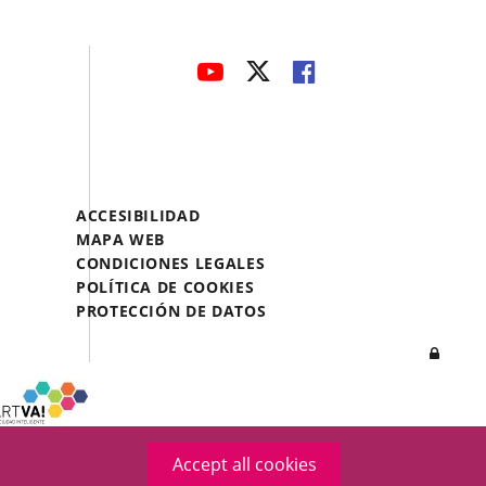
avaHeaderSocial
LINK
LINK
LINK
TO
TO
TO
EXTERNAL
EXTERNAL
EXTERNAL
APPLICATION.
APPLICATION.
APPLICATION.
Menú
ACCESIBILIDAD
Legal
MAPA WEB
Footer
CONDICIONES LEGALES
POLÍTICA DE COOKIES
PROTECCIÓN DE DATOS
Log
in
Accept all cookies