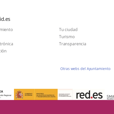
id.es
amiento
Tu ciudad
This
Turismo
Link
link
trónica
Transparencia
to
will
ción
external
open
application.
in
Otras webs del Ayuntamiento
a
pop-
up
window.