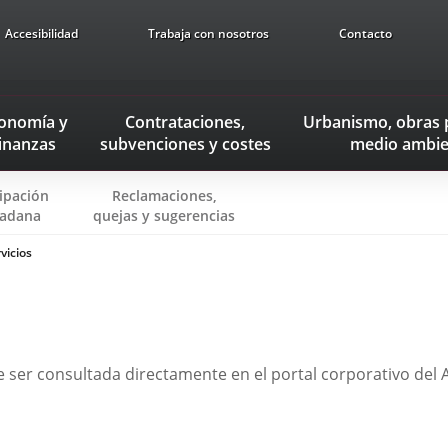
Accesibilidad
Trabaja con nosotros
Contacto
onomía
y
Contrataciones,
Urbanismo, obras 
inanzas
subvenciones
y costes
medio ambie
cipación
Reclamaciones,
Enlace
Enlace
adana
quejas y sugerencias
a
a
vicios
una
una
aplicación
aplicación
externa.
externa.
de ser consultada directamente en el portal corporativo del