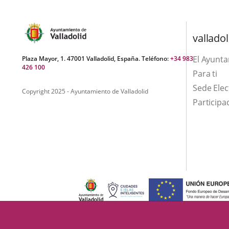
a
una
aplicación
valladol
externa.
El Ayunt
Plaza Mayor, 1. 47001 Valladolid, España. Teléfono:
+34 983
426 100
Para ti
Sede Elec
Copyright 2025 - Ayuntamiento de Valladolid
Participa