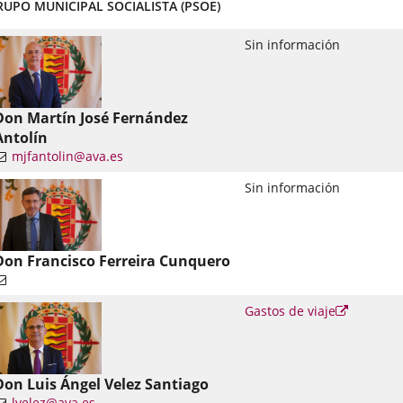
RUPO MUNICIPAL SOCIALISTA (PSOE)
Sin información
Don Martín José Fernández
Antolín
mjfantolin@ava.es
nlace
Sin información
una
plicación
xterna.
Don Francisco Ferreira Cunquero
Enlace
Gastos de viaje
a
una
aplicació
externa.
Don Luis Ángel Velez Santiago
lvelez@ava.es