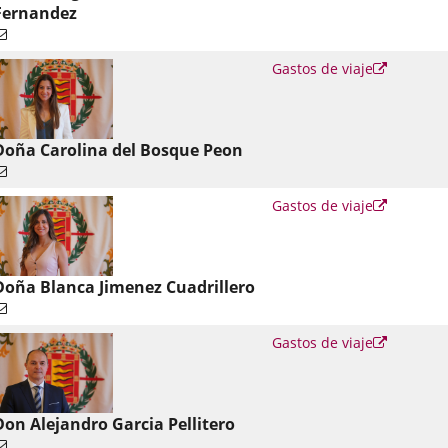
Fernandez
Enlace
Gastos de viaje
a
una
aplicació
externa.
Doña Carolina del Bosque Peon
Enlace
Gastos de viaje
a
una
aplicació
externa.
Doña Blanca Jimenez Cuadrillero
Enlace
Gastos de viaje
a
una
aplicació
externa.
Don Alejandro Garcia Pellitero