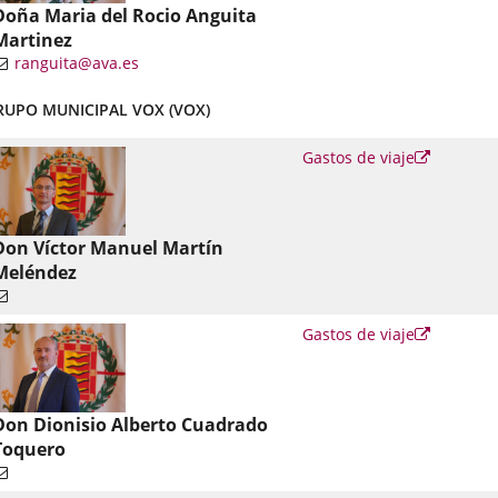
Doña Maria del Rocio Anguita
Martinez
ranguita@ava.es
nlace
RUPO MUNICIPAL VOX (VOX)
una
plicación
Enlace
Gastos de viaje
xterna.
a
una
aplicació
externa.
Don Víctor Manuel Martín
Meléndez
Enlace
Gastos de viaje
a
una
aplicació
externa.
Don Dionisio Alberto Cuadrado
Toquero