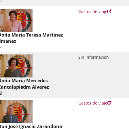
Enlace
Gastos de viaje
a
una
aplicació
externa.
Doña Maria Teresa Martinez
Jimenez
Sin información
Doña Maria Mercedes
Cantalapiedra Alvarez
Enlace
Gastos de viaje
a
una
aplicació
externa.
Don Jose Ignacio Zarandona