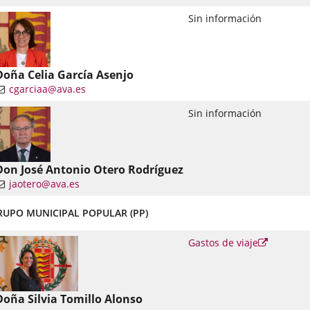
nlace
Sin información
una
plicación
xterna.
Doña Celia García Asenjo
cgarciaa@ava.es
nlace
Sin información
una
plicación
xterna.
Don José Antonio Otero Rodríguez
jaotero@ava.es
nlace
RUPO MUNICIPAL POPULAR (PP)
una
plicación
Enlace
Gastos de viaje
xterna.
a
una
aplicació
externa.
Doña Silvia Tomillo Alonso