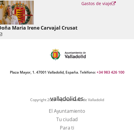
Enlace
Gastos de viaje
a
una
aplicació
externa.
Doña Maria Irene Carvajal Crusat
Plaza Mayor, 1. 47001 Valladolid, España. Teléfono:
+34 983 426 100
valladolid.es
Copyright 2025 - Ayuntamiento de Valladolid
El Ayuntamiento
Tu ciudad
Para ti