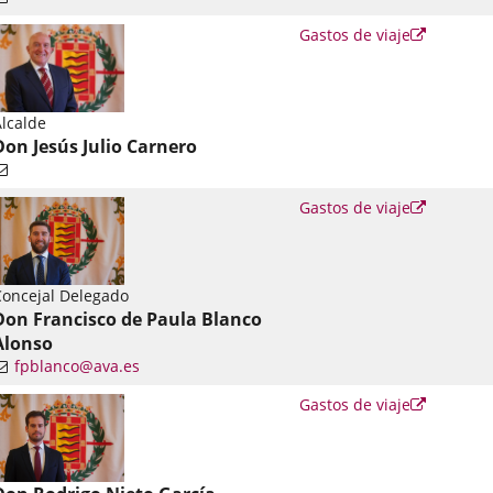
Enlace
Gastos de viaje
a
una
aplicació
externa.
lcalde
Don Jesús Julio Carnero
Enlace
Gastos de viaje
a
una
aplicació
externa.
oncejal Delegado
Don Francisco de Paula Blanco
Alonso
fpblanco@ava.es
nlace
Enlace
Gastos de viaje
a
una
una
plicación
aplicació
xterna.
externa.