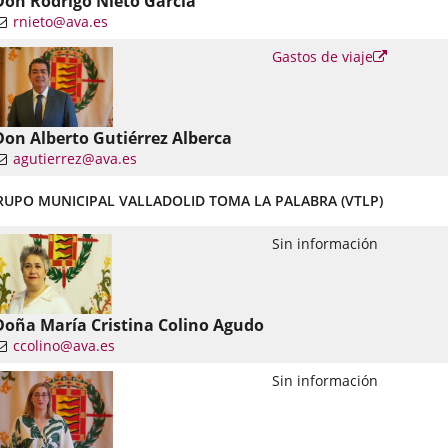
Don Rodrigo Nieto García
rnieto@ava.es
nlace
Enlace
Gastos de viaje
a
una
una
plicación
aplicació
xterna.
externa.
Don Alberto Gutiérrez Alberca
agutierrez@ava.es
nlace
RUPO MUNICIPAL VALLADOLID TOMA LA PALABRA (VTLP)
una
plicación
Sin información
xterna.
Doña María Cristina Colino Agudo
ccolino@ava.es
nlace
Sin información
una
plicación
xterna.