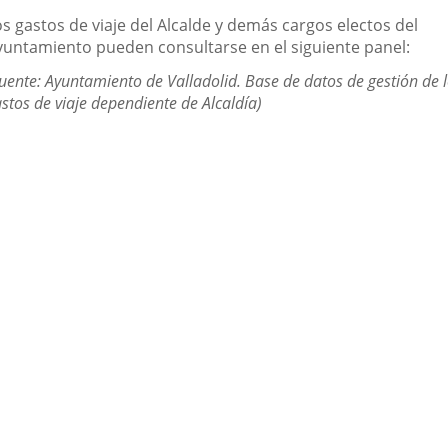
una
una
una
escripción
s gastos de viaje del Alcalde y demás cargos electos del
aplicación
aplicación
aplic
yuntamiento pueden consultarse en el siguiente panel:
externa.
externa.
exte
uente: Ayuntamiento de Valladolid. Base de datos de gestión de 
stos de viaje dependiente de Alcaldía)