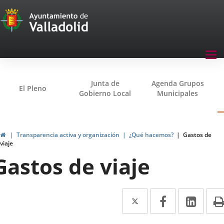
Transparencia
Jump to content
Menu
Tog
navegación
nav
Transparencia
Junta de
Agenda Grupos
El Pleno
Gobierno Local
Municipales
Home
Transparencia activa y organización
¿Qué hacemos?
Gastos de
viaje
Gastos de viaje
Twitter
Enlace
Facebook
Enlace
Link
Enla
a
a
a