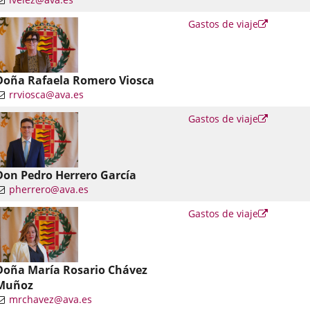
nlace
Enlace
Gastos de viaje
a
una
una
plicación
aplicació
xterna.
externa.
Doña Rafaela Romero Viosca
rrviosca@ava.es
nlace
Enlace
Gastos de viaje
a
una
una
plicación
aplicació
xterna.
externa.
Don Pedro Herrero García
pherrero@ava.es
nlace
Enlace
Gastos de viaje
a
una
una
plicación
aplicació
xterna.
externa.
Doña María Rosario Chávez
Muñoz
mrchavez@ava.es