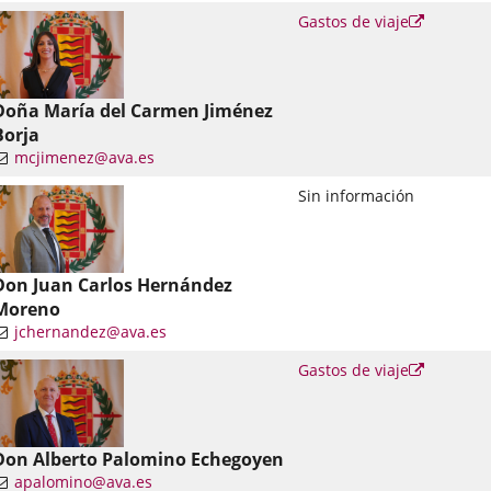
nlace
Enlace
Gastos de viaje
a
una
una
plicación
aplicació
xterna.
externa.
Doña María del Carmen Jiménez
Borja
mcjimenez@ava.es
nlace
Sin información
una
plicación
xterna.
Don Juan Carlos Hernández
Moreno
jchernandez@ava.es
nlace
Enlace
Gastos de viaje
a
una
una
plicación
aplicació
xterna.
externa.
Don Alberto Palomino Echegoyen
apalomino@ava.es