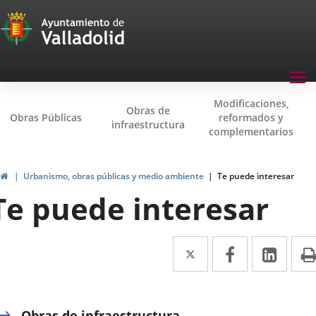
Transparencia
Jump to content
Menu
Tog
navegación
nav
Modificaciones,
Transparencia
Obras de
Obras Públicas
reformados y
infraestructura
complementarios
Home
Urbanismo, obras públicas y medio ambiente
Te puede interesar
Te puede interesar
Twitter
Enlace
Facebook
Enlace
Link
Enla
a
a
a
una
una
una
Obras de infraestructura