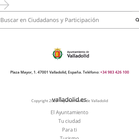
apositivas:
siguiente
exto
uscar
Plaza Mayor, 1. 47001 Valladolid, España. Teléfono:
+34 983 426 100
valladolid.es
Copyright 2025 - Ayuntamiento de Valladolid
El Ayuntamiento
Tu ciudad
Para ti
Este
Turismo