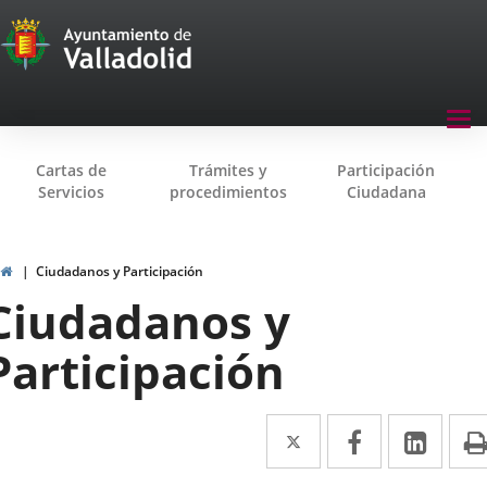
Transparencia
Saltar al contenido
Menu
Tog
navegación
nav
Transparencia
Cartas de
Trámites y
Participación
Servicios
procedimientos
Ciudadana
Inicio
Ciudadanos y Participación
Ciudadanos y
Participación
Twitter
Enlace
Facebook
Enlace
Link
Enla
a
a
a