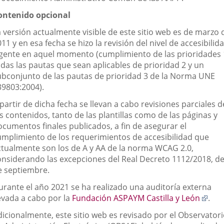
ontenido opcional
a versión actualmente visible de este sitio web es de marzo 
11 y en esa fecha se hizo la revisión del nivel de accesibilid
igente en aquel momento (cumplimiento de las prioridades 
odas las pautas que sean aplicables de prioridad 2 y un
ubconjunto de las pautas de prioridad 3 de la Norma UNE
39803:2004).
partir de dicha fecha se llevan a cabo revisiones parciales d
s contenidos, tanto de las plantillas como de las páginas y
ocumentos finales publicados, a fin de asegurar el
umplimiento de los requerimientos de accesibilidad que
ctualmente son los de A y AA de la norma WCAG 2.0,
onsiderando las excepciones del Real Decreto 1112/2018, de
e septiembre.
urante el año 2021 se ha realizado una auditoría externa
Enla
levada a cabo por la
Fundación ASPAYM Castilla y León
.
a
dicionalmente, este sitio web es revisado por el Observator
una