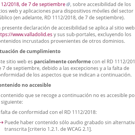
Enlace
112/2018, de 7 de septiembre
, sobre accesibilidad de los
externa.
externa.
exte
a
tios web y aplicaciones para dispositivos móviles del sector
una
úblico (en adelante, RD 1112/2018, de 7 de septiembre).
aplicación
 presente declaración de accesibilidad se aplica al sitio web
externa.
Enlace
ttps://www.valladolid.es
y sus sub-portales, excluyendo los
a
ontenidos incrustados provenientes de otros dominios.
una
ituación de cumplimiento
aplicación
externa.
ste sitio web es
parcialmente conforme
con el RD 1112/201
 7 de septiembre, debido a las excepciones y a la falta de
onformidad de los aspectos que se indican a continuación.
ontenido no accesible
l contenido que se recoge a continuación no es accesible po
 siguiente:
. falta de conformidad con el RD 1112/2018:
Puede haber contenido sólo audio grabado sin alternativ
transcrita [criterio 1.2.1. de WCAG 2.1].