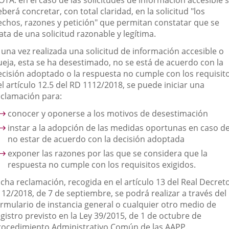
TA: en el caso de las solicitudes de información accesible 
berá concretar, con total claridad, en la solicitud "los
echos, razones y petición" que permitan constatar que se
ata de una solicitud razonable y legítima.
 una vez realizada una solicitud de información accesible o
ueja, esta se ha desestimado, no se está de acuerdo con la
ecisión adoptado o la respuesta no cumple con los requisit
l artículo 12.5 del RD 1112/2018, se puede iniciar una
eclamación para:
conocer y oponerse a los motivos de desestimación
instar a la adopción de las medidas oportunas en caso d
no estar de acuerdo con la decisión adoptada
exponer las razones por las que se considera que la
respuesta no cumple con los requisitos exigidos.
icha reclamación, recogida en el artículo 13 del Real Decret
112/2018, de 7 de septiembre, se podrá realizar a través del
ormulario de instancia general o cualquier otro medio de
gistro previsto en la Ley 39/2015, de 1 de octubre de
rocedimiento Administrativo Común de las AAPP.