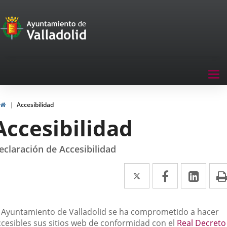
Portal
Jump to content
de
Participación
Menu
Tog
navegación
nav
Participación
Home
Accesibilidad
Accesibilidad
eclaración de Accesibilidad
Twitter
Enlace
Facebook
Enlace
Link
Enla
a
a
a
una
una
una
escripción
l Ayuntamiento de Valladolid se ha comprometido a hacer
aplicación
aplicación
aplic
ccesibles sus sitios web de conformidad con el
Real Decreto