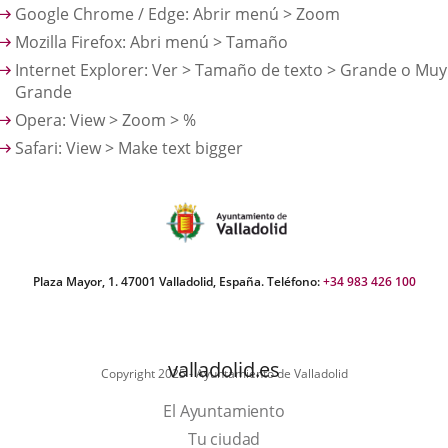
Google Chrome / Edge: Abrir menú > Zoom
Mozilla Firefox: Abri menú > Tamaño
Internet Explorer: Ver > Tamaño de texto > Grande o Muy
Grande
Opera: View > Zoom > %
Safari: View > Make text bigger
Plaza Mayor, 1. 47001 Valladolid, España. Teléfono:
+34 983 426 100
valladolid.es
Copyright 2025 - Ayuntamiento de Valladolid
El Ayuntamiento
Tu ciudad