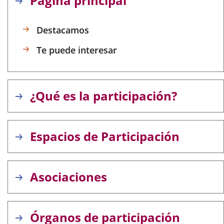
Página principal
aplicación
aplicación
aplic
externa.
externa.
exte
Destacamos
Te puede interesar
¿Qué es la participación?
Espacios de Participación
Asociaciones
Órganos de participación