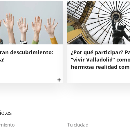
gran descubrimiento:
¿Por qué participar? P
a!
“vivir Valladolid” com
hermosa realidad com
Ver
más
Partimos
n
del
convencimiento
de
que
id.es
la
participación
amiento
Tu ciudad
ciudadana