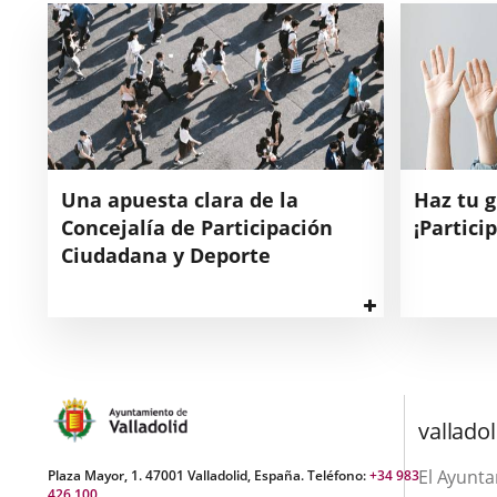
Una apuesta clara de la
Haz tu 
Concejalía de Participación
¡Particip
Ciudadana y Deporte
Ver
Desde
más
La
la
participació
Concejalía
es
de
un
Participación
proceso
valladol
Ciudadana
democrático
y
que
El Ayunt
Plaza Mayor, 1. 47001 Valladolid, España. Teléfono:
+34 983
Deportes
implica
426 100