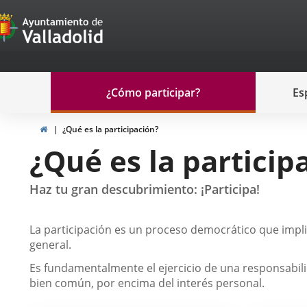
Portal
Jump to content
de
Participación
Menu
¿Cómo participar?
Es
navegación
Participación
Home
¿Qué es la participación?
¿Qué es la particip
Haz tu gran descubrimiento: ¡Participa!
Descripción
La participación es un proceso democrático que impli
general.
Es fundamentalmente el ejercicio de una responsabil
bien común, por encima del interés personal.