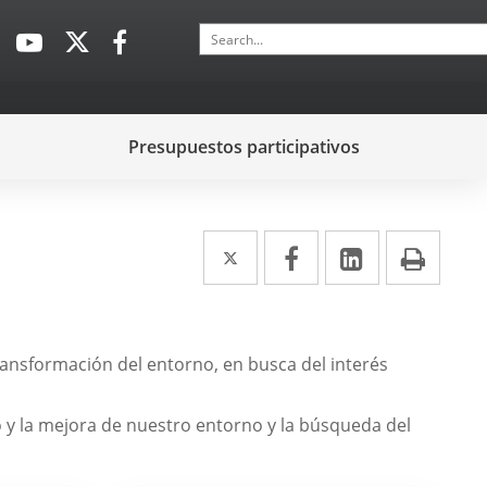
Search
Link
Link
Link
to
to
to
external
external
external
application.
application.
application.
Presupuestos participativos
Twitter
Enlace
Facebook
Enlace
Linkedin
Enlace
Print
a
a
a
una
una
una
aplicación
aplicación
aplicación
ransformación del entorno, en busca del interés
externa.
externa.
externa.
 y la mejora de nuestro entorno y la búsqueda del