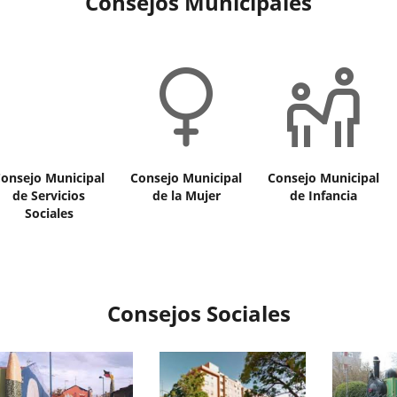
Consejos Municipales
cono
Icono
Icono
onsejo Municipal
Consejo Municipal
Consejo Municipal
de Servicios
de la Mujer
de Infancia
Sociales
El
El
Consejo
Consejo
municipal
Municipal
de
de
la
la
Consejos Sociales
mujer
Infancia
del
es
Excmo.
un
Ayuntamiento
órgano
de
de