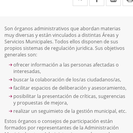
a
a
a
una
una
una
aplicación
aplicación
aplic
Descripción
Son órganos administrativos que abordan materias
externa.
externa.
exte
muy diversas y están vinculados a distintas Áreas y
Servicios Municipales. Todos ellos disponen de sus
propios sistemas de regulación juridica. Sus objetivos
generales son:
ofrecer información a las personas afectadas o
interesadas,
buscar la colaboración de los/as ciudadanos/as,
facilitar espacios de deliberación y asesoramiento,
posibilitar la presentación de críticas, sugerencias
y propuestas de mejora,
realizar un seguimieto de la gestión municipal, etc.
Estos órganos o consejos de participación están
formados por representantes de la Administración