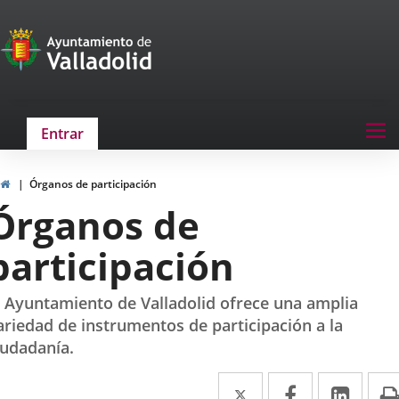
Portal
Jump to content
de
Participación
Menu
Tog
Entrar
navegación
nav
Participación
Home
Órganos de participación
Órganos de
participación
l Ayuntamiento de Valladolid ofrece una amplia
ariedad de instrumentos de participación a la
iudadanía.
Twitter
Enlace
Facebook
Enlace
Link
Enla