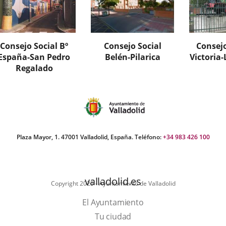
Valladolid
participación
es
y
un
consulta
órgano
no
Consejo Social Bº
Consejo Social
Consejo
colegiado
vinculante
España-San Pedro
Belén-Pilarica
Victoria
y
de
complementario,
la
Regalado
de
Administración
naturaleza
Municipal
participativa
para
y
todos
de
aquellos
consulta
asuntos
no
que,
Plaza Mayor, 1. 47001 Valladolid, España. Teléfono:
+34 983 426 100
vinculante
desde
de
los
la
órganos
administración
corporativos,
valladolid.es
Copyright 2025 - Ayuntamiento de Valladolid
municipal,
se
a
considere
El Ayuntamiento
través
necesario
Tu ciudad
del
someter