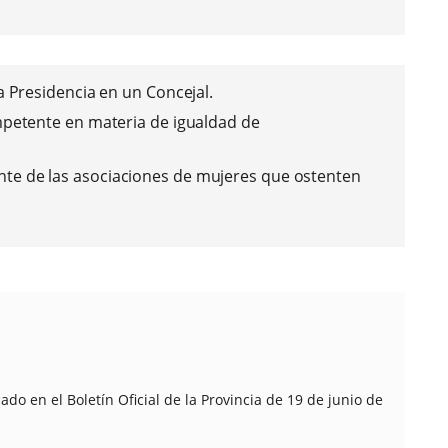
a Presidencia en un Concejal.
ompetente en materia de igualdad de
nte de las asociaciones de mujeres que ostenten
ento, en personal municipal adscrito al área con
 previa autorización de la Presidencia, que
to competentes en materia de igualdad de
os con representación municipal.
o en el Boletín Oficial de la Provincia de 19 de junio de