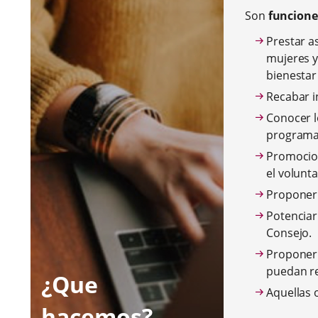
Son
funcione
Prestar a
mujeres y
bienestar 
Recabar i
Conocer l
programas
Promocion
el volunt
Proponer 
Potenciar
Consejo.
Proponer 
puedan re
¿Que
Aquellas 
hacemos?