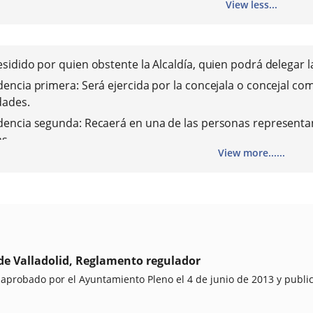
View less...
esidido por quien obstente la Alcaldía, quien podrá delegar l
dencia primera: Será ejercida por la concejala o concejal c
dades.
dencia segunda: Recaerá en una de las personas representa
as.
View more......
a: la titularidad de la misma recaerá, mediante su nombrami
ia en materia de igualdad de oportunidades.
 Las personas expertas interesadas nombradas por el Pleno y
con voz, pero sin voto. Se distribuirán del siguiente modo:
personas representantes de las concejalías del Ayuntamien
unidades entre mujeres y hombres.
 de Valladolid, Reglamento regulador
ersona en representación de cada uno de los grupos polític
probado por el Ayuntamiento Pleno el 4 de junio de 2013 y publicad
ersona en representación del Gobierno de España.