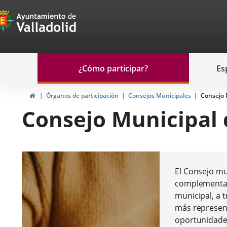
Portal
Jump to content
de
Participación
Menu
¿Cómo participar?
Es
navegación
Participación
Home
Órganos de participación
Consejos Municipales
Consejo 
Consejo Municipal 
El Consejo mu
complementari
municipal, a t
más represent
oportunidade