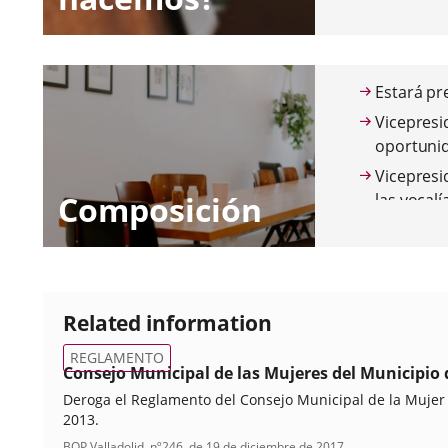
Estará pr
Vicepresi
oportuni
Vicepresi
Composición
las vocalí
Secretarí
competenc
Vocalías.
actuarán 
Related information
Tres 
REGLAMENTO
oport
Consejo Municipal de las Mujeres del Municipio
Una p
Deroga el Reglamento del Consejo Municipal de la Mujer a
2013.
Una p
Referencia
BOP Valladolid
nº
246
, de 19 de diciembre de 2017