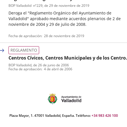
BOP Valladolid
nº
229
, de 29 de noviembre de 2019
Deroga el "Reglamento Orgánico del Ayuntamiento de
Valladolid" aprobado mediante acuerdos plenarios de 2 de
noviembre de 2004 y 29 de julio de 2008.
Tipo
Referencia
Fecha de aprobación
28 de noviembre de 2019
de
boletin
normativa
REGLAMENTO
Centros Cívicos, Centros Municipales y de los Centro
de Iniciativas Ciudadanas, Reglamento Municipal
BOP Valladolid
, de 26 de junio de 2006
Tipo
Referencia
Fecha de aprobación
4 de abril de 2006
de
boletin
normativa
Plaza Mayor, 1. 47001 Valladolid, España. Teléfono:
+34 983 426 100