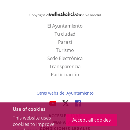
valladolid.es
Copyright 2025 - Ayuntamiento de Valladolid
El Ayuntamiento
Tu ciudad
Para ti
This
Turismo
link
Link
Sede Electrónica
will
to
Transparencia
open
external
Participación
in
application.
a
Otras webs del Ayuntamiento
pop-
aderSocial
LINK
LINK
LINK
up
Use of cookies
TO
TO
TO
window.
ACCESIBILIDAD
EXTERNAL
EXTERNAL
EXTERNAL
This website uses
Accept all cookies
MAPA WEB
cookies to improve
APPLICATION.
APPLICATION.
APPLICATION.
r
CONDICIONES LEGALES