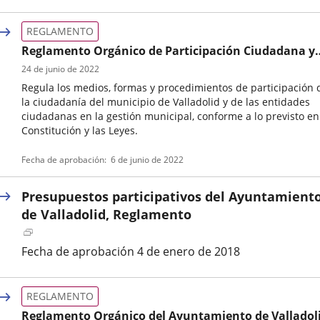
REGLAMENTO
Reglamento Orgánico de Participación Ciudadana y
Diálogo Civil
24 de junio de 2022
Regula los medios, formas y procedimientos de participación 
la ciudadanía del municipio de Valladolid y de las entidades
ciudadanas en la gestión municipal, conforme a lo previsto en
Constitución y las Leyes.
Tipo
Referencia
Fecha de aprobación
6 de junio de 2022
de
boletin
normativa
Presupuestos participativos del Ayuntamient
de Valladolid, Reglamento
Enlace
a
Fecha de aprobación 4 de enero de 2018
una
aplicación
externa.
REGLAMENTO
Reglamento Orgánico del Ayuntamiento de Valladol