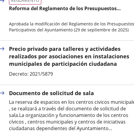
REGLAMENTO
aplicación
aplicación
aplic
Reforma del Reglamento de los Presupuestos
externa.
externa.
exte
Participativos del Ayuntamiento de Valladolid
Aprobada la modificación del Reglamento de los Presupuesto
Participativos del Ayuntamiento (29 de septiembre de 2025)
Tipo
de
Precio privado para talleres y actividades
normativa
realizados por asociaciones en instalaciones
municipales de participación ciudadana
Decreto: 2021/5879
Documento de solicitud de sala
La reserva de espacios en los centros civicos municipal
, se realizará a través del documento de solicitud de
sala.La organización y funcionamiento de los centros
cívicos , centros municipales y centros de iniciativas
ciudadanas dependientes del Ayuntamiento...