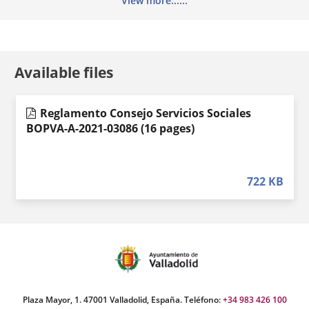
View more......
c) Vocalías
d) Secretaría.
Además, se podrán constituir cuantos
Available files
grupos de debate
se
acuerden, con la composición y funciones que en cada caso
se determine.
Reglamento Consejo Servicios Sociales
Las mesas de trabajo son las siguientes
BOPVA-A-2021-03086
(16 pages)
:
a) Mesa de trabajo de inclusión social.
b) Mesa de trabajo de personas mayores.
722
KB
c) Mesa de trabajo de personas con discapacidad.
d) Mesa de trabajo de personas inmigrantes.
e) Mesa de trabajo de cooperación para el desarrollo.
f) Mesa de trabajo de prevención de drogas y otras
adicciones.
Plaza Mayor, 1. 47001 Valladolid, España. Teléfono:
+34 983 426 100