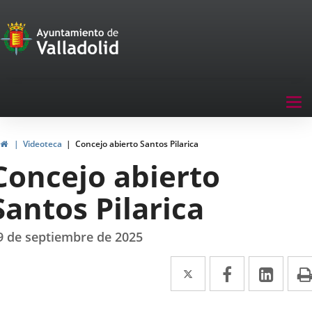
Portal
Jump to content
de
Participación
Menu
Tog
navegación
nav
Participación
Home
Videoteca
Concejo abierto Santos Pilarica
Concejo abierto
Santos Pilarica
9 de septiembre de 2025
Twitter
Enlace
Facebook
Enlace
Link
Enla
a
a
a