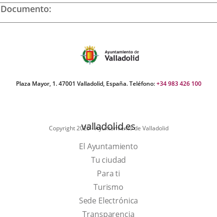
una
una
una
Documento
aplicación
aplicación
aplic
Play
video
externa.
externa.
exte
Santos
Pilarica
Plaza Mayor, 1. 47001 Valladolid, España. Teléfono:
+34 983 426 100
valladolid.es
Copyright 2025 - Ayuntamiento de Valladolid
El Ayuntamiento
Tu ciudad
Para ti
This
Turismo
link
Link
Sede Electrónica
will
to
Transparencia