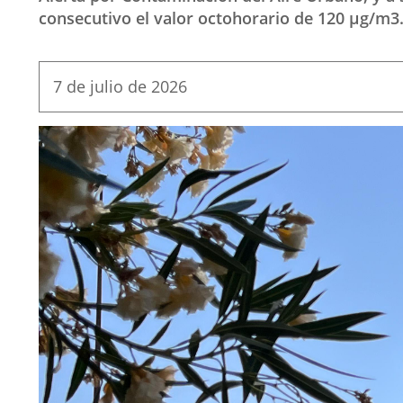
consecutivo el valor octohorario de 120 µg/m3
Fecha
7 de julio de 2026
de
la
noticia