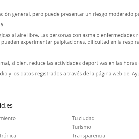
lación general, pero puede presentar un riesgo moderado pa
ES
gicas al aire libre. Las personas con asma o enfermedades
ueden experimentar palpitaciones, dificultad en la respirac
mal, si bien, reduce las actividades deportivas en las horas 
io y los datos registrados a través de la página web del Ayun
id.es
amiento
Tu ciudad
This
Turismo
Link
link
trónica
Transparencia