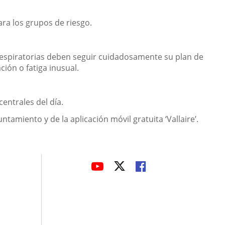
ra los grupos de riesgo.
 respiratorias deben seguir cuidadosamente su plan de
ión o fatiga inusual.
centrales del día.
tamiento y de la aplicación móvil gratuita ‘Vallaire’.
avaHeaderSocial
LINK
LINK
LINK
TO
TO
TO
EXTERNAL
EXTERNAL
EXTERNAL
APPLICATION.
APPLICATION.
APPLICATION.