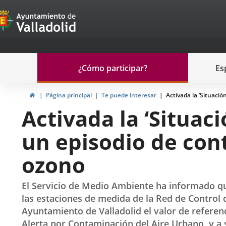
Portal
Jump to content
de
Participación
Menu
¿Cómo participar?
Es
navegación
Participación
Home
Página principal
Te puede interesar
Activada la ‘Situaci
Activada la ‘Situaci
un episodio de con
ozono
El Servicio de Medio Ambiente ha informado qu
las estaciones de medida de la Red de Control
Ayuntamiento de Valladolid el valor de referenc
Alerta por Contaminación del Aire Urbano, y a