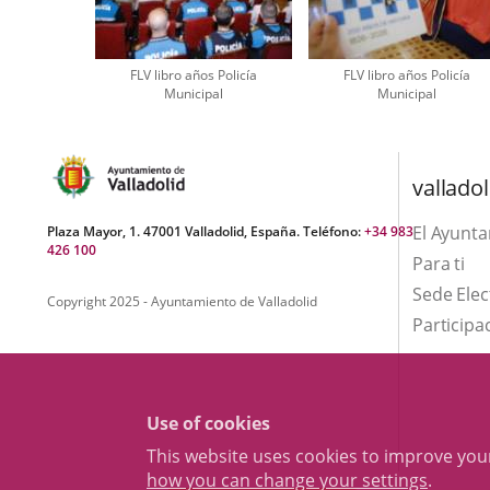
FLV libro años Policía
FLV libro años Policía
Municipal
Municipal
valladol
El Ayunt
Plaza Mayor, 1. 47001 Valladolid, España. Teléfono:
+34 983
426 100
Para ti
Sede Elec
Copyright 2025 - Ayuntamiento de Valladolid
Participa
Use of cookies
This website uses cookies to improve yo
how you can change your settings
.