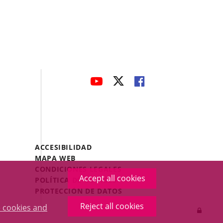
avaHeaderSocial
LINK
LINK
LINK
TO
TO
TO
EXTERNAL
EXTERNAL
EXTERNAL
APPLICATION.
APPLICATION.
APPLICATION.
Menú
ACCESIBILIDAD
Legal
MAPA WEB
Footer
CONDICIONES LEGALES
Accept all cookies
POLÍTICA DE COOKIES
PROTECCIÓN DE DATOS
Reject all cookies
 cookies and
Log
in