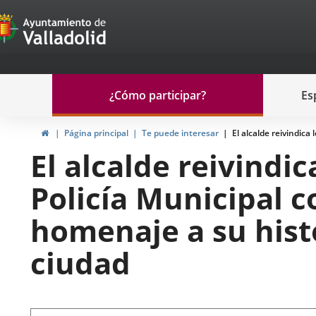
Portal
Jump to content
de
Participación
Menu
¿Cómo participar?
Es
navegación
Participación
Home
Página principal
Te puede interesar
El alcalde reivindica
El alcalde reivindic
Policía Municipal c
homenaje a su histo
ciudad