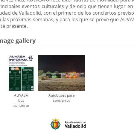
rincipales eventos culturales y de ocio que tienen lugar en 
udad de Valladolid, con el primero de los conciertos previs
n las próximas semanas, y para los que se prevé que AUVA
sté presente.
mage gallery
AUVASA
Autobuses para
bus
conciertos
concierto
Dani
Martín