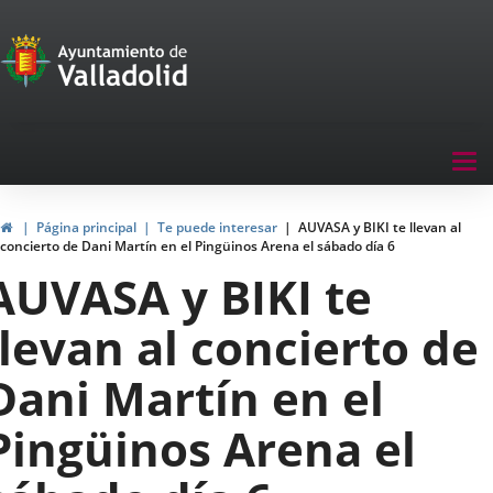
Portal
Jump to content
de
Participación
Menu
Tog
navegación
nav
Participación
Home
Página principal
Te puede interesar
AUVASA y BIKI te llevan al
concierto de Dani Martín en el Pingüinos Arena el sábado día 6
AUVASA y BIKI te
llevan al concierto de
Dani Martín en el
Pingüinos Arena el