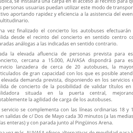
blica, se instalará una carpa en el acceso al recinto para 
as personas usuarias puedan utilizar este modo de transpor
tivo aportando rapidez y eficiencia a la asistencia del eve
ultitudinario.
na vez finalizado el concierto los autobuses efectuarán 
alida desde el recinto del concierto en sentido centro c
aradas análogas a las indicadas en sentido contrario.
ada la elevada afluencia de personas prevista para es
oncierto, cercana a 15.000, AUVASA dispondrá para es
ervicio lanzadera de cerca de 20 autobuses, la mayor
rticulados de gran capacidad con los que es posible atend
a elevada demanda prevista, disponiendo en los servicios 
alida de concierto de la posibilidad de validar títulos en 
alidadora situada en la puerta central, mejoran
otablemente la agilidad de carga de los autobuses.
l servicio se complementa con las líneas ordinarias 18 y 1
on salidas de c/ Dos de Mayo cada 30 minutos (a las medias
las enteras) y con parada junto al Pingüinos Arena.
na vez más, AUVASA ofrece alternativas de movilidad para l