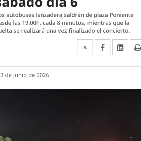
sábado día 6
os autobuses lanzadera saldrán de plaza Poniente
esde las 19:00h, cada 8 minutos, mientras que la
uelta se realizará una vez finalizado el concierto.
Twitter
Enlace
Facebook
Enlace
Link
Enla
a
a
a
una
una
una
Fecha
3 de junio de 2026
aplicación
aplicación
aplic
de
la
externa.
externa.
exte
noticia