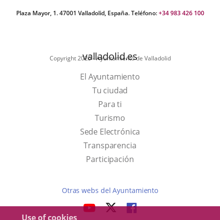
Plaza Mayor, 1. 47001 Valladolid, España. Teléfono:
+34 983 426 100
valladolid.es
Copyright 2025 - Ayuntamiento de Valladolid
El Ayuntamiento
Tu ciudad
Para ti
This
Turismo
link
Link
Sede Electrónica
will
to
Transparencia
open
external
Participación
in
application.
a
Otras webs del Ayuntamiento
pop-
aderSocial
LINK
LINK
LINK
up
Use of cookies
TO
TO
TO