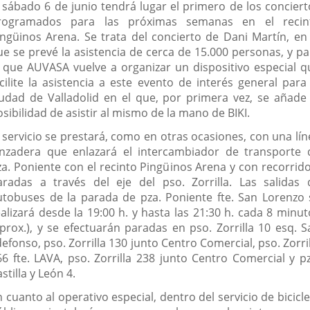
l sábado 6 de junio tendrá lugar el primero de los conciert
rogramados para las próximas semanas en el recin
ingüinos Arena. Se trata del concierto de Dani Martín, en 
ue se prevé la asistencia de cerca de 15.000 personas, y pa
l que AUVASA vuelve a organizar un dispositivo especial q
acilite la asistencia a este evento de interés general para 
iudad de Valladolid en el que, por primera vez, se añade 
sibilidad de asistir al mismo de la mano de BIKI.
l servicio se prestará, como en otras ocasiones, con una lín
anzadera que enlazará el intercambiador de transporte 
za. Poniente con el recinto Pingüinos Arena y con recorrido
aradas a través del eje del pso. Zorrilla. Las salidas 
utobuses de la parada de pza. Poniente fte. San Lorenzo 
ealizará desde la 19:00 h. y hasta las 21:30 h. cada 8 minut
aprox.), y se efectuarán paradas en pso. Zorrilla 10 esq. S
defonso, pso. Zorrilla 130 junto Centro Comercial, pso. Zorri
66 fte. LAVA, pso. Zorrilla 238 junto Centro Comercial y pz
stilla y León 4.
 cuanto al operativo especial, dentro del servicio de bicicl