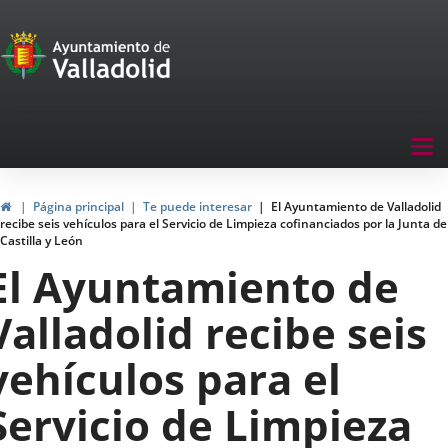
Portal
Jump to content
de
Participación
Menu
Tog
navegación
nav
Participación
Home
Página principal
Te puede interesar
El Ayuntamiento de Valladolid
recibe seis vehículos para el Servicio de Limpieza cofinanciados por la Junta de
Castilla y León
El Ayuntamiento de
Valladolid recibe seis
vehículos para el
Servicio de Limpieza