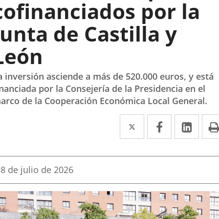
cofinanciados por la
Junta de Castilla y
León
a inversión asciende a más de 520.000 euros, y está
inanciada por la Consejería de la Presidencia en el
arco de la Cooperación Económica Local General.
Twitter
Enlace
Facebook
Enlace
Link
Enla
a
a
a
una
una
una
Fecha
8 de julio de 2026
aplicación
aplicación
aplic
de
la
externa.
externa.
exte
noticia