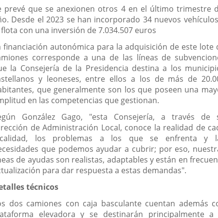
e prevé que se anexionen otros 4 en el último trimestre d
ño. Desde el 2023 se han incorporado 34 nuevos vehículos
 flota con una inversión de 7.034.507 euros
a financiación autonómica para la adquisición de este lote 
amiones corresponde a una de las líneas de subvencion
ue la Consejería de la Presidencia destina a los municipi
astellanos y leoneses, entre ellos a los de más de 20.0
abitantes, que generalmente son los que poseen una may
mplitud en las competencias que gestionan.
egún González Gago, "esta Consejería, a través de 
irección de Administración Local, conoce la realidad de ca
ocalidad, los problemas a los que se enfrenta y l
ecesidades que podemos ayudar a cubrir; por eso, nuestr
íneas de ayudas son realistas, adaptables y están en frecuen
ctualización para dar respuesta a estas demandas".
etalles técnicos
os dos camiones con caja basculante cuentan además c
lataforma elevadora y se destinarán principalmente a 