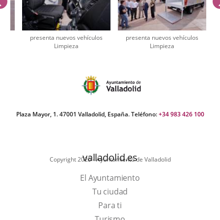
previus
los
presenta nuevos vehículos
presenta nuevos vehículos
Limpieza
Limpieza
umber
iders:
Plaza Mayor, 1. 47001 Valladolid, España. Teléfono:
+34 983 426 100
valladolid.es
Copyright 2025 - Ayuntamiento de Valladolid
El Ayuntamiento
Tu ciudad
Para ti
This
Turismo