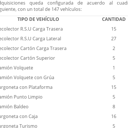
dquisiciones queda configurada de acuerdo al cuad
guiente, con un total de 147 vehículos:
TIPO DE VEHÍCULO
CANTIDAD
ecolector R.S.U Carga Trasera
15
ecolector R.S.U Carga Lateral
27
ecolector Cartón Carga Trasera
2
ecolector Cartón Superior
5
amión Volquete
1
amión Volquete con Grúa
5
urgoneta con Plataforma
15
amión Punto Limpio
5
amión Baldeo
8
urgoneta con Caja
16
urgoneta Turismo
5