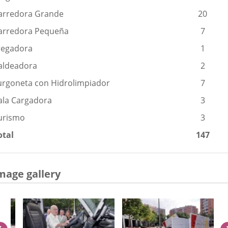
arredora Grande
20
arredora Pequeña
7
regadora
1
aldeadora
2
urgoneta con Hidrolimpiador
7
ala Cargadora
3
urismo
3
otal
147
mage gallery