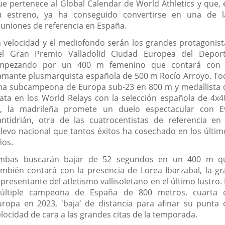
ue pertenece al Global Calendar de World Athletics y que, 
u estreno, ya ha conseguido convertirse en una de l
euniones de referencia en España.
a velocidad y el mediofondo serán los grandes protagonist
el Gran Premio Valladolid Ciudad Europea del Deport
mpezando por un 400 m femenino que contará con 
lamante plusmarquista española de 500 m Rocío Arroyo. To
na subcampeona de Europa sub-23 en 800 m y medallista 
lata en los World Relays con la selección española de 4x4
, la madrileña promete un duelo espectacular con E
antidrián, otra de las cuatrocentistas de referencia en 
elevo nacional que tantos éxitos ha cosechado en los últim
ños.
mbas buscarán bajar de 52 segundos en un 400 m q
ambién contará con la presencia de Lorea Ibarzabal, la gr
presentante del atletismo vallisoletano en el último lustro.
últiple campeona de España de 800 metros, cuarta 
uropa en 2023, 'baja' de distancia para afinar su punta 
elocidad de cara a las grandes citas de la temporada.