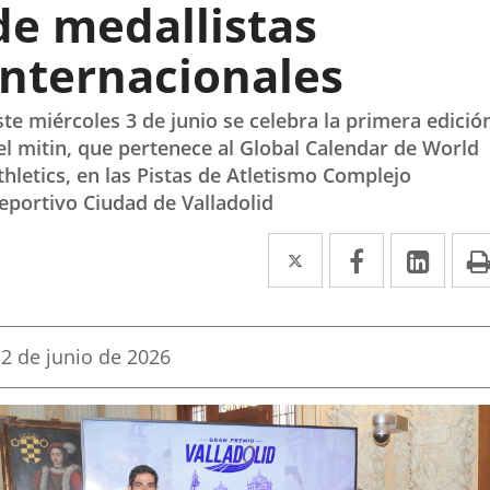
de medallistas
internacionales
ste miércoles 3 de junio se celebra la primera edició
el mitin, que pertenece al Global Calendar de World
thletics, en las Pistas de Atletismo Complejo
eportivo Ciudad de Valladolid
Twitter
Enlace
Facebook
Enlace
Link
Enla
a
a
a
una
una
una
Fecha
2 de junio de 2026
aplicación
aplicación
aplic
de
la
externa.
externa.
exte
noticia