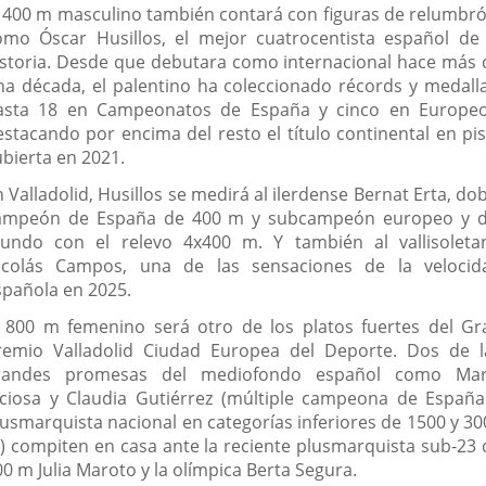
l 400 m masculino también contará con figuras de relumbró
omo Óscar Husillos, el mejor cuatrocentista español de 
istoria. Desde que debutara como internacional hace más 
na década, el palentino ha coleccionado récords y medalla
asta 18 en Campeonatos de España y cinco en Europeo
estacando por encima del resto el título continental en pis
ubierta en 2021.
 Valladolid, Husillos se medirá al ilerdense Bernat Erta, do
ampeón de España de 400 m y subcampeón europeo y d
undo con el relevo 4x400 m. Y también al vallisoleta
icolás Campos, una de las sensaciones de la velocid
spañola en 2025.
l 800 m femenino será otro de los platos fuertes del Gr
remio Valladolid Ciudad Europea del Deporte. Dos de l
randes promesas del mediofondo español como Mar
iciosa y Claudia Gutiérrez (múltiple campeona de España
lusmarquista nacional en categorías inferiores de 1500 y 30
) compiten en casa ante la reciente plusmarquista sub-23 
0 m Julia Maroto y la olímpica Berta Segura.