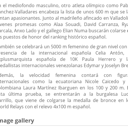
n el mediofondo masculino, otro atleta olímpico como Pab
ánchez-Valladares encabeza la lista de unos 600 m que se l
intan apasionantes. Junto al madrileño afincado en Valladoli
óvenes promesas como Alaa Souadi, David Carranza, Ry
arcala, Anxo Lado y el gallego Elian Numa buscarán colarse 
os puestos de honor del ranking histórico español.
ambién se celebrará un 5000 m femenino de gran nivel con 
resencia de la internacional española Celia Antón, 
xplusmarquista española de 10K Paula Herrero y l
edallistas internacionales venezolanas Edymar y Joselyn Bre
demás, la velocidad femenina contará con figur
nternacionales como la ecuatoriana Nicole Caicedo y 
olombiana Laura Martínez Ibarguen en los 100 y 200 m. 
sta última prueba, se entrentarán a la burgalesa Luc
arrillo, que viene de colgarse la medalla de bronce en l
orld Relays con el relevo 4x100 m español.
mage gallery