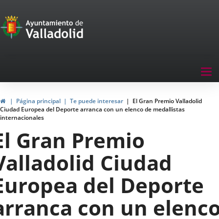
Portal
Jump to content
de
Participación
Menu
Tog
navegación
nav
Participación
Home
Página principal
Te puede interesar
El Gran Premio Valladolid
Ciudad Europea del Deporte arranca con un elenco de medallistas
internacionales
El Gran Premio
Valladolid Ciudad
Europea del Deporte
arranca con un elenc