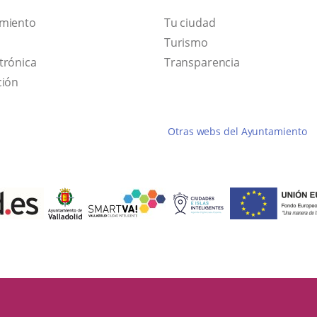
amiento
Tu ciudad
This
Turismo
Link
link
trónica
Transparencia
to
will
ción
external
open
application.
in
Otras webs del Ayuntamiento
a
pop-
up
window.