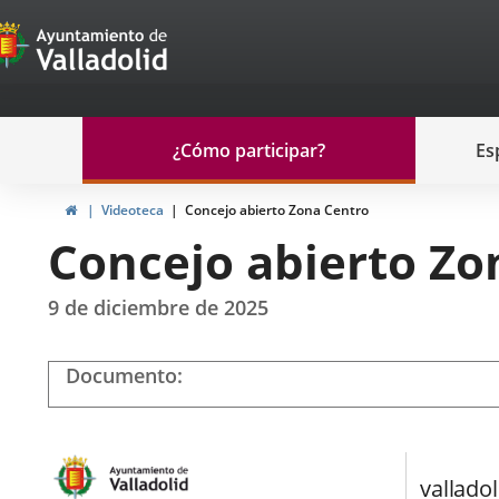
Portal
Jump to content
de
Participación
Menu
¿Cómo participar?
Es
navegación
Participación
Home
Videoteca
Concejo abierto Zona Centro
Concejo abierto Zo
9 de diciembre de 2025
Documento
Play
video
Zona
centro
valladol