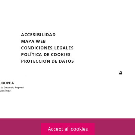
TO
TO
TO
EXTERNAL
EXTERNAL
EXTERNAL
APPLICATION.
APPLICATION.
APPLICATION.
Menú
ACCESIBILIDAD
Legal
MAPA WEB
Footer
CONDICIONES LEGALES
POLÍTICA DE COOKIES
PROTECCIÓN DE DATOS
Log
in
Accept all cookies