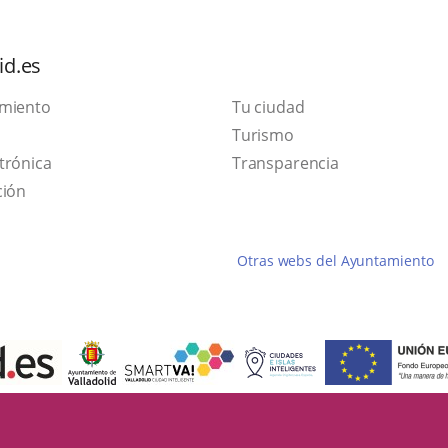
id.es
amiento
Tu ciudad
This
Turismo
Link
link
trónica
Transparencia
to
will
ción
external
open
application.
in
Otras webs del Ayuntamiento
a
pop-
up
window.