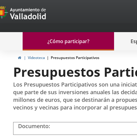
Portal
Jump to content
de
Participación
Menu
¿Cómo participar?
Es
navegación
Participación
Home
Videoteca
Presupuestos Participativos
Presupuestos Parti
Los Presupuestos Participativos son una inicia
que parte de sus inversiones anuales las decid
millones de euros, que se destinarán a propues
vecinos y vecinas para incorporar al presupues
Documento
Play