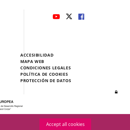
avaHeaderSocial
LINK
LINK
LINK
TO
TO
TO
EXTERNAL
EXTERNAL
EXTERNAL
APPLICATION.
APPLICATION.
APPLICATION.
Menú
ACCESIBILIDAD
Legal
MAPA WEB
Footer
CONDICIONES LEGALES
POLÍTICA DE COOKIES
PROTECCIÓN DE DATOS
Log
in
Accept all cookies