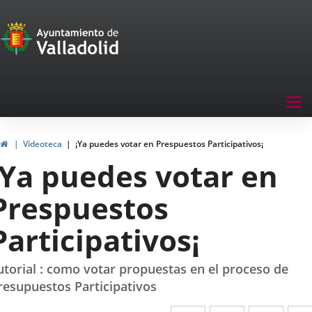
Portal
Jump to content
de
Participación
Menu
Tog
navegación
nav
Participación
Home
Videoteca
¡Ya puedes votar en Prespuestos Participativos¡
¡Ya puedes votar en
Prespuestos
Participativos¡
utorial : como votar propuestas en el proceso de
resupuestos Participativos