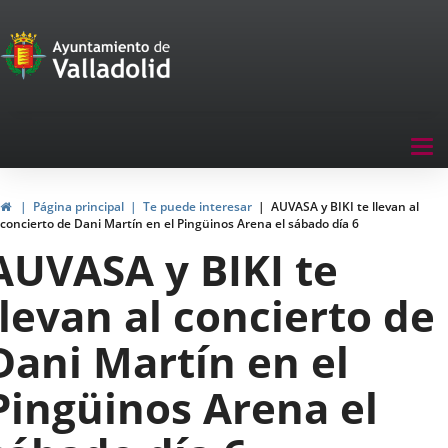
Portal
Jump to content
de
Participación
Menu
Tog
navegación
nav
Participación
Home
Página principal
Te puede interesar
AUVASA y BIKI te llevan al
concierto de Dani Martín en el Pingüinos Arena el sábado día 6
AUVASA y BIKI te
llevan al concierto de
Dani Martín en el
Pingüinos Arena el