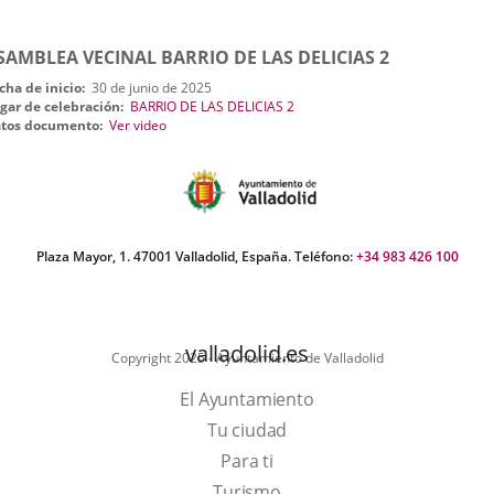
una
una
una
SAMBLEA VECINAL BARRIO DE LAS DELICIAS 2
aplicación
aplicación
aplic
cha de inicio
30 de junio de 2025
externa.
externa.
exte
gar de celebración
BARRIO DE LAS DELICIAS 2
Enlace
tos documento
Ver video
a
una
aplicación
externa.
Plaza Mayor, 1. 47001 Valladolid, España. Teléfono:
+34 983 426 100
valladolid.es
Copyright 2025 - Ayuntamiento de Valladolid
El Ayuntamiento
Tu ciudad
Para ti
This
Turismo