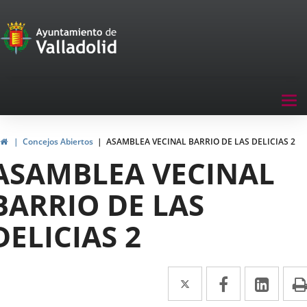
Portal
Jump to content
de
Participación
Menu
Tog
navegación
nav
Participación
Home
Concejos Abiertos
ASAMBLEA VECINAL BARRIO DE LAS DELICIAS 2
ASAMBLEA VECINAL
BARRIO DE LAS
DELICIAS 2
Twitter
Enlace
Facebook
Enlace
Link
Enla
a
a
a