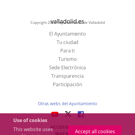
valladolid.es
Copyright 2025 - Ayuntamiento de Valladolid
El Ayuntamiento
Tu ciudad
Para ti
This
Turismo
link
Link
Sede Electrónica
will
to
Transparencia
open
external
Participación
in
application.
a
Otras webs del Ayuntamiento
pop-
aderSocial
LINK
LINK
LINK
up
Use of cookies
TO
TO
TO
window.
ACCESIBILIDAD
EXTERNAL
EXTERNAL
EXTERNAL
This website uses
Accept all cookies
MAPA WEB