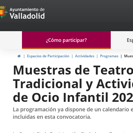
Portal
Jump to content
de
Participación
Menu
¿Cómo participar?
Es
navegación
Participación
Home
Espacios de Participación
Actividades
Programas
Muest
Muestras de Teatro
Tradicional y Activ
de Ocio Infantil 20
La programación ya dispone de un calendario es
incluidas en esta convocatoria.