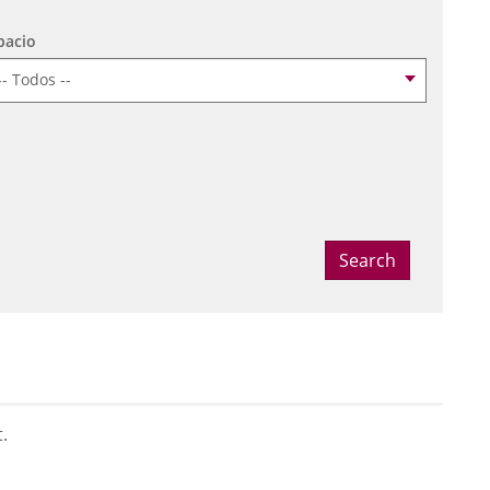
pacio
t the date
Search
.