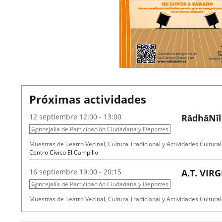
Próximas actividades
2026
12
septiembre
12:00 - 13:00
RādhāNīl
Concejalía de Participación Ciudadana y Deportes
Fechas
Organizador
Programa
Muestras de Teatro Vecinal, Cultura Tradicional y Actividades Cultural
del
de
Espacio
Centro Cívico El Campillo
evento
actividad
2026
16
septiembre
19:00 - 20:15
A.T. VIR
Concejalía de Participación Ciudadana y Deportes
Fechas
Organizador
Programa
Muestras de Teatro Vecinal, Cultura Tradicional y Actividades Cultural
del
de
Espacio
Centro Cívico Científico José Antonio Valverde
evento
actividad