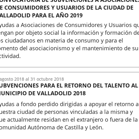
E CONSUMIDORES Y USUARIOS DE LA CIUDAD DE
ALLADOLID PARA EL AÑO 2019
yudas a Asociaciones de Consumidores y Usuarios q
engan por objeto social la información y formación d
os ciudadanos en materia de consumo y para el
omento del asociacionismo y el mantenimiento de su
ctividad.
nicio
agosto
2018
al
31
octubre
2018
UBVENCIONES PARA EL RETORNO DEL TALENTO AL
UNICIPIO DE VALLADOLID 2018
yudas a fondo perdido dirigidas a apoyar el retorno a
uestra ciudad de personas vinculadas a la misma y
ue actualmente residan en el extranjero o fuera de la
omunidad Autónoma de Castilla y León.
nicio