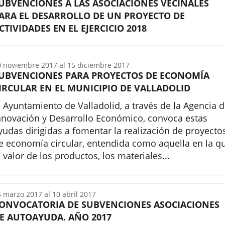
UBVENCIONES A LAS ASOCIACIONES VECINALES
ARA EL DESARROLLO DE UN PROYECTO DE
CTIVIDADES EN EL EJERCICIO 2018
nicio
0
noviembre
2017
al
15
diciembre
2017
UBVENCIONES PARA PROYECTOS DE ECONOMÍA
IRCULAR EN EL MUNICIPIO DE VALLADOLID
l Ayuntamiento de Valladolid, a través de la Agencia 
nnovación y Desarrollo Económico, convoca estas
yudas dirigidas a fomentar la realización de proyecto
e economía circular, entendida como aquella en la q
l valor de los productos, los materiales...
nicio
4
marzo
2017
al
10
abril
2017
ONVOCATORIA DE SUBVENCIONES ASOCIACIONES
E AUTOAYUDA. AÑO 2017