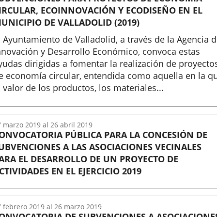
IRCULAR, ECOINNOVACIÓN Y ECODISEÑO EN EL
UNICIPIO DE VALLADOLID (2019)
l Ayuntamiento de Valladolid, a través de la Agencia 
nnovación y Desarrollo Económico, convoca estas
yudas dirigidas a fomentar la realización de proyecto
e economía circular, entendida como aquella en la q
l valor de los productos, los materiales...
nicio
7
marzo
2019
al
26
abril
2019
ONVOCATORIA PÚBLICA PARA LA CONCESIÓN DE
UBVENCIONES A LAS ASOCIACIONES VECINALES
ARA EL DESARROLLO DE UN PROYECTO DE
CTIVIDADES EN EL EJERCICIO 2019
nicio
7
febrero
2019
al
26
marzo
2019
ONVOCATORIA DE SUBVENCIONES A ASOCIACIONE