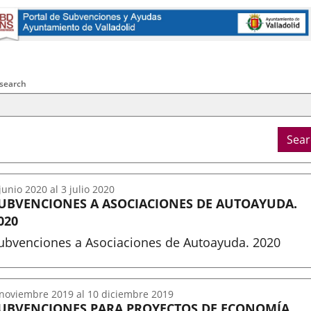
externa.
externa.
externa.
na
licación
terna.
arch
ral
 search
ria
Sear
junio
2020
al
3
julio
2020
UBVENCIONES A ASOCIACIONES DE AUTOAYUDA.
020
ubvenciones a Asociaciones de Autoayuda. 2020
nicio
noviembre
2019
al
10
diciembre
2019
UBVENCIONES PARA PROYECTOS DE ECONOMÍA