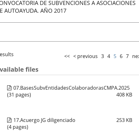
ONVOCATORIA DE SUBVENCIONES A ASOCIACIONES
E AUTOAYUDA. AÑO 2017
nicio
esults
<<
< previous
3
4
5
6
7
ne
vailable files
07.BasesSubvEntidadesColaboradorasCMPA.2025
(31 pages)
408
KB
17.Acuergo JG diligenciado
253
KB
(4 pages)