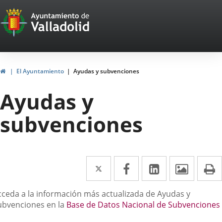
Portal
Jump to content
Web
del
Ayuntamiento
Home
El Ayuntamiento
Ayudas y subvenciones
de
Ayudas y
Valladolid
subvenciones
Twitter
Enlace
Facebook
Enlace
Linkedin
Enlace
Image
P
a
a
a
escripción
cceda a la información más actualizada de Ayudas y
una
una
una
ubvenciones en la
Base de Datos Nacional de Subvenciones
aplicación
aplicación
aplicación
nlace