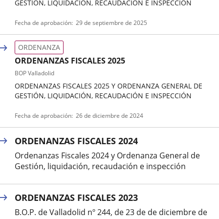
GESTION, LIQUIDACION, RECAUDACION E INSPECCION
Tipo
Referencia
Fecha de aprobación
29 de septiembre de 2025
de
boletin
normativa
ORDENANZA
ORDENANZAS FISCALES 2025
BOP Valladolid
ORDENANZAS FISCALES 2025 Y ORDENANZA GENERAL DE
GESTIÓN, LIQUIDACIÓN, RECAUDACIÓN E INSPECCIÓN
Tipo
Referencia
Fecha de aprobación
26 de diciembre de 2024
de
boletin
normativa
ORDENANZAS FISCALES 2024
Ordenanzas Fiscales 2024 y Ordenanza General de
Gestión, liquidación, recaudación e inspección
ORDENANZAS FISCALES 2023
B.O.P. de Valladolid nº 244, de 23 de de diciembre de