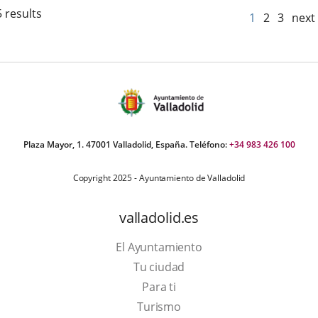
 results
1
2
3
next
Plaza Mayor, 1. 47001 Valladolid, España. Teléfono:
+34 983 426 100
Copyright 2025 - Ayuntamiento de Valladolid
valladolid.es
El Ayuntamiento
Tu ciudad
Para ti
This
Turismo