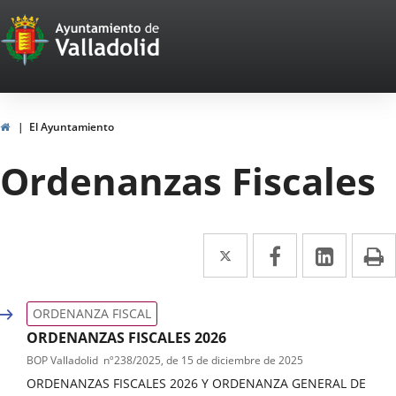
Portal
Jump to content
Web
del
Ayuntamiento
Home
El Ayuntamiento
de
Ordenanzas Fiscales
Valladolid
Twitter
Enlace
Facebook
Enlace
Linked
Enlace
P
a
a
a
una
una
una
ORDENANZA FISCAL
aplicación
aplicación
aplica
ORDENANZAS FISCALES 2026
BOP Valladolid
nº
238/2025
, de 15 de diciembre de 2025
externa.
externa.
extern
ORDENANZAS FISCALES 2026 Y ORDENANZA GENERAL DE