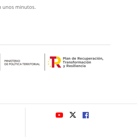
n unos minutos.
avaHeaderSocial
LINK
LINK
LINK
TO
TO
TO
EXTERNAL
EXTERNAL
EXTERNAL