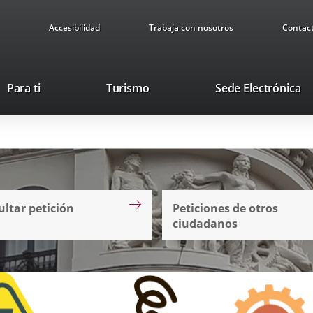
Accesibilidad
Trabaja con nosotros
Contac
This
Li
Para ti
Turismo
Sede Electrónica
link
to
will
ex
open
ap
in
a
pop-
up
ltar petición
Peticiones de otros
window.
ciudadanos