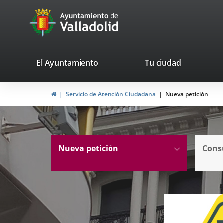
Portal
avaTop
Web
del
Ayuntamiento
valladolid.es
El Ayuntamiento
Tu ciudad
de
home
Servicio de Atención Ciudadana
Nueva petición
Valladolid
Nueva petición
Consu