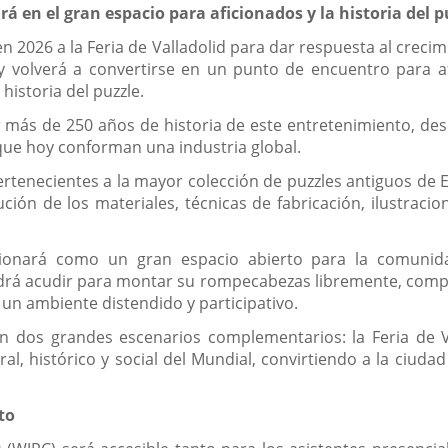
á en el gran espacio para aficionados y la historia del p
n 2026 a la Feria de Valladolid para dar respuesta al creci
y volverá a convertirse en un punto de encuentro para a
historia del puzzle.
 más de 250 años de historia de este entretenimiento, de
 que hoy conforman una industria global.
ertenecientes a la mayor colección de puzzles antiguos de 
ución de los materiales, técnicas de fabricación, ilustrac
ionará como un gran espacio abierto para la comunidad
rá acudir para montar su rompecabezas libremente, compar
n un ambiente distendido y participativo.
n dos grandes escenarios complementarios: la Feria de Va
al, histórico y social del Mundial, convirtiendo a la ciuda
to