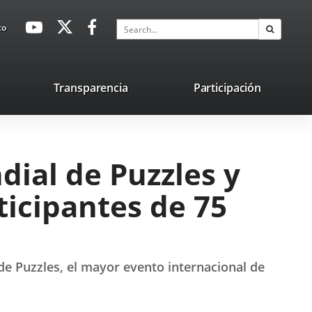
avaHeaderSocial
Link
Link
Link
Search
to
Search
to
to
to
external
external
external
application.
application.
application.
nk
Transparencia
Participación
ternal
plication.
dial de Puzzles y
ticipantes de 75
de Puzzles, el mayor evento internacional de