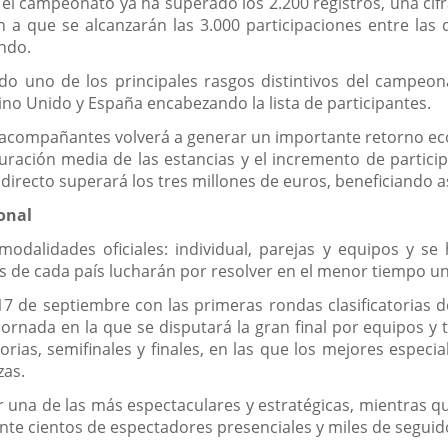
, el campeonato ya ha superado los 2.200 registros, una cifr
n a que se alcanzarán las 3.000 participaciones entre las 
ndo.
ndo uno de los principales rasgos distintivos del campeo
ino Unido y España encabezando la lista de participantes.
 y acompañantes volverá a generar un importante retorno 
 duración media de las estancias y el incremento de partici
irecto superará los tres millones de euros, beneficiando así
onal
dalidades oficiales: individual, parejas y equipos y se 
os de cada país lucharán por resolver en el menor tiempo un
 de septiembre con las primeras rondas clasificatorias de
ornada en la que se disputará la gran final por equipos y
torias, semifinales y finales, en las que los mejores espe
zas.
r una de las más espectaculares y estratégicas, mientras qu
e cientos de espectadores presenciales y miles de seguid