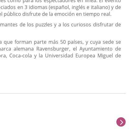
les como para los espectadores en línea. El evento
iados en 3 idiomas (español, inglés e italiano) y de
l público disfrute de la emoción en tiempo real.
mantes de los puzzles y a los curiosos disfrutar de
la que forman parte más 50 países, y cuya sede se
 marca alemana Ravensburger, el Ayuntamiento de
ora, Coca-cola y la Universidad Europea Miguel de
next