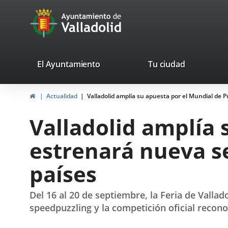
Portal
Jump to content
avaTop
Web
del
Ayuntamiento
valladolid.es
El Ayuntamiento
Tu ciudad
de
Home
Actualidad
Valladolid amplía su apuesta por el Mundial de 
Valladolid
Valladolid amplía 
estrenará nueva se
países
Del 16 al 20 de septiembre, la Feria de Valla
speedpuzzling y la competición oficial recon