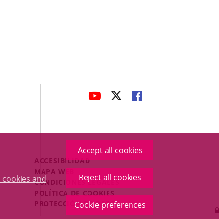
avaHeaderSocial
LINK
LINK
LINK
TO
TO
TO
EXTERNAL
EXTERNAL
EXTERNAL
APPLICATION.
APPLICATION.
APPLICATION.
Accept all cookies
Menú
ACCESIBILIDAD
Legal
MAPA WEB
Reject all cookies
 cookies and
Footer
CONDICIONES LEGALES
POLÍTICA DE COOKIES
PROTECCIÓN DE DATOS
Cookie preferences