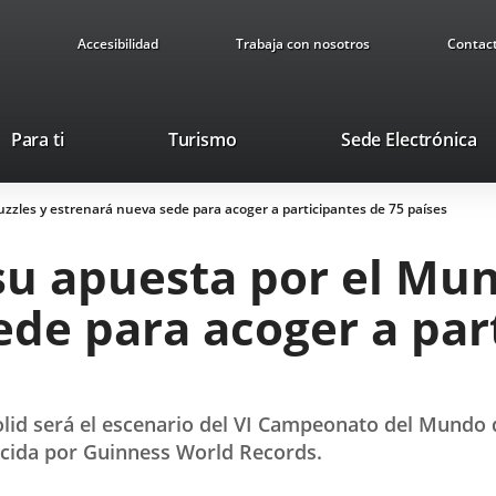
Accesibilidad
Trabaja con nosotros
Contac
This
Li
Para ti
Turismo
Sede Electrónica
link
to
will
ex
Puzzles y estrenará nueva sede para acoger a participantes de 75 países
open
ap
in
su apuesta por el Mun
a
pop-
de para acoger a par
up
window.
dolid será el escenario del VI Campeonato del Mundo 
ocida por Guinness World Records.