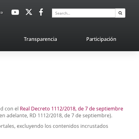
avaHeaderSocial
Link
Link
Link
Search
to
Search
to
to
to
external
external
external
application.
application.
application.
nk
Transparencia
Participación
ternal
plication.
ad con el
Real Decreto 1112/2018, de 7 de septiembre
 (en adelante, RD 1112/2018, de 7 de septiembre).
rtales, excluyendo los contenidos incrustados