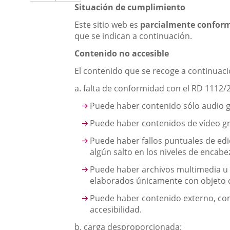
a
aplicación
aplicación
externa.
Situación de cumplimiento
una
externa.
externa.
Este sitio web es
parcialmente confor
aplicación
que se indican a continuación.
externa.
Contenido no accesible
El contenido que se recoge a continuació
a. falta de conformidad con el RD 1112/
Puede haber contenido sólo audio gra
Puede haber contenidos de vídeo gra
Puede haber fallos puntuales de ed
algún salto en los niveles de encabez
Puede haber archivos multimedia u 
elaborados únicamente con objeto d
Puede haber contenido externo, co
accesibilidad.
b. carga desproporcionada: