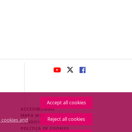
avaHeaderSocial
LINK
LINK
LINK
TO
TO
TO
EXTERNAL
EXTERNAL
EXTERNAL
APPLICATION.
APPLICATION.
APPLICATION.
Accept all cookies
Menú
ACCESIBILIDAD
Legal
MAPA WEB
Reject all cookies
 cookies and
Footer
CONDICIONES LEGALES
POLÍTICA DE COOKIES