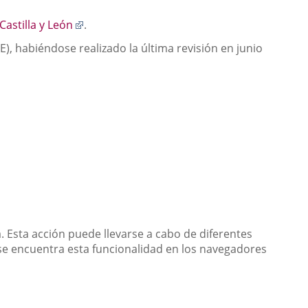
Enlace
astilla y León
.
a
), habiéndose realizado la última revisión en junio
una
aplicación
externa.
. Esta acción puede llevarse a cabo de diferentes
se encuentra esta funcionalidad en los navegadores