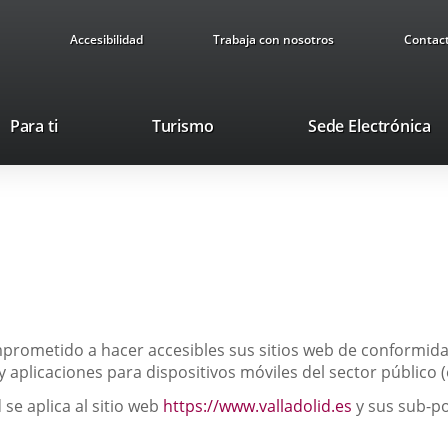
Accesibilidad
Trabaja con nosotros
Contac
This
Li
Para ti
Turismo
Sede Electrónica
link
to
will
ex
open
ap
in
a
pop-
up
window.
mprometido a hacer accesibles sus sitios web de conformid
b y aplicaciones para dispositivos móviles del sector público
Enlace
 se aplica al sitio web
https://www.valladolid.es
y sus sub-po
a