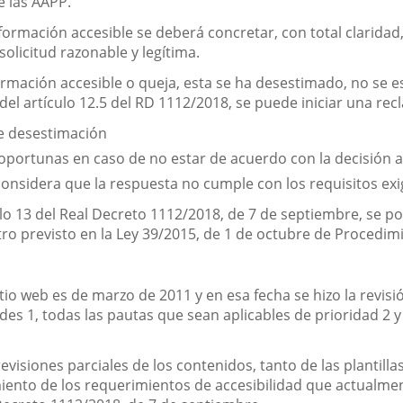
 las AAPP.
formación accesible se deberá concretar, con total claridad,
olicitud razonable y legítima.
formación accesible o queja, esta se ha desestimado, no se 
del artículo 12.5 del RD 1112/2018, se puede iniciar una re
e desestimación
 oportunas en caso de no estar de acuerdo con la decisión
considera que la respuesta no cumple con los requisitos exi
lo 13 del Real Decreto 1112/2018, de 7 de septiembre, se pod
tro previsto en la Ley 39/2015, de 1 de octubre de Procedi
tio web es de marzo de 2011 y en esa fecha se hizo la revisió
s 1, todas las pautas que sean aplicables de prioridad 2 y
 revisiones parciales de los contenidos, tanto de las plantil
miento de los requerimientos de accesibilidad que actualme