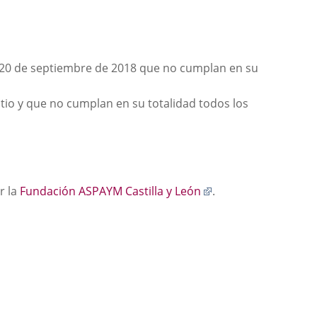
l 20 de septiembre de 2018 que no cumplan en su
tio y que no cumplan en su totalidad todos los
Enlace
r la
Fundación ASPAYM Castilla y León
.
a
una
aplicación
externa.