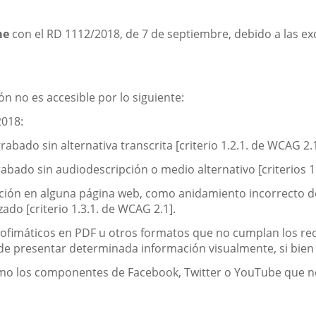
una
aplicación
externa.
me
con el RD 1112/2018, de 7 de septiembre, debido a las ex
n no es accesible por lo siguiente:
2018:
bado sin alternativa transcrita [criterio 1.2.1. de WCAG 2.1
bado sin audiodescripción o medio alternativo [criterios 1.2
ición en alguna página web, como anidamiento incorrecto d
ado [criterio 1.3.1. de WCAG 2.1].
ofimáticos en PDF u otros formatos que no cumplan los req
e presentar determinada información visualmente, si bien h
mo los componentes de Facebook, Twitter o YouTube que n