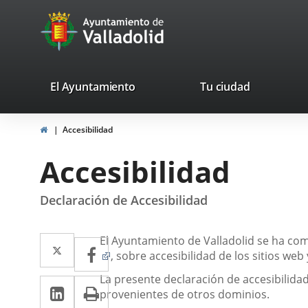
Portal
Jump to content
avaTop
Web
del
Ayuntamiento
valladolid.es
El Ayuntamiento
Tu ciudad
de
Home
Accesibilidad
Valladolid
Accesibilidad
Declaración de Accesibilidad
Descripción
Twitter
Enlace
El Ayuntamiento de Valladolid se ha co
Facebook
Enlace
Enlace
, sobre accesibilidad de los sitios we
a
a
a
La presente declaración de accesibilidad
Linkedin
Enlace
Print
una
una
una
provenientes de otros dominios.
aplicación