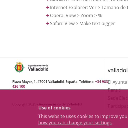
Internet Explorer: Ver > Tamaño de
Opera: View > Zoom > %
Safari: View > Make text bigger
valladol
El Ayunt
Plaza Mayor, 1. 47001 Valladolid, España. Teléfono:
+34 983
426 100
Para ti
Sede Elec
Copyright 2025 - Ayuntamiento de Valladolid
Participa
Use of cookies
This website uses cookies to improve yo
how you can change your settings
.