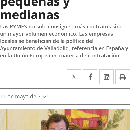
pequeñas y
medianas
Las PYMES no solo consiguen más contratos sino
un mayor volumen económico. Las empresas
locales se benefician de la política del
Ayuntamiento de Valladolid, referencia en España y
en la Unión Europea en materia de contratación
Twitter
Enlace
Facebook
Enlace
Linked
Enlace
P
a
a
a
una
una
una
Fecha
11 de mayo de 2021
de
aplicación
aplicación
aplica
la
noticia
externa.
externa.
extern