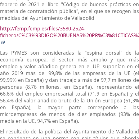
febrero de 2021 el libro "Código de buenas prácticas en
materia de contratación pública", en el que se recogen las
medidas del Ayuntamiento de Valladolid
http://femp.femp.es/files/3580-2524-
fichero/C%C3%93DIGO%20BUENAS%20PR%C3%81CTICAS%2
Enlace
a
Las PYMES son consideradas la "espina dorsal" de la
una
economía europea, el sector más amplio y que más
aplicación
empleo y valor añadido genera en el UE: suponían en el
externa.
año 2019 más del 99,8% de las empresas de la UE (el
99,99% en España) y dan trabajo a más de 97,7 millones de
personas (8,76 millones, en España), representando el
66,6% del empleo empresarial total (71,9 en España) y el
56,4% del valor añadido bruto de la Unión Europea (61,3%
en España); la mayor parte corresponde a las
microempresas de menos de diez empleados (93% de
media en la UE, 94,7% en España).
El resultado de la política del Ayuntamiento de Valladolid
se condensa en una norma con seis títulos que aborda