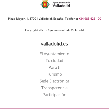
Plaza Mayor, 1. 47001 Valladolid, España. Teléfono:
+34 983 426 100
Copyright 2025 - Ayuntamiento de Valladolid
valladolid.es
El Ayuntamiento
Tu ciudad
Para ti
This
Turismo
link
Link
Sede Electrónica
will
to
Transparencia
open
external
Participación
in
application.
a