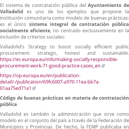
El sistema de contratación pública del
Ayuntamiento d
Valladolid
es uno de los ejemplos que propone la
institución comunitaria como modelo de buenas prácticas:
es el único
sistema integral de contratación públic
socialmente eficiente
, no centrado exclusivamente en la
inclusión de criterios sociales:
Valladolid’s Strategy to boost socially efficient public
procurement: strategic, honest and sustainable.
https://ec.europa.eu/info/making-socially-responsible-
Enlace
procurement-work-71-good-practice-cases_en
a
https://op.europa.eu/en/publication-
una
detail/-/publication/69fc6007-a970-11ea-bb7a-
aplicación
Enlace
01aa75ed71a1
externa.
a
Código de buenas prácticas en materia de contratación
una
pública
aplicación
externa.
Valladolid es también la administración que sirve como
modelo en el conjunto del país a través de la Federación de
Municipios y Provincias. De hecho, la FEMP publicaba en