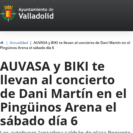
Portal
Jump to content
Web
del
Ayuntamiento
Home
Actualidad
AUVASA y BIKI te llevan al concierto de Dani Martín en el
Pingüinos Arena el sábado día 6
de
AUVASA y BIKI te
Valladolid
llevan al concierto
de Dani Martín en el
Pingüinos Arena el
sábado día 6
Los autobuses lanzadera saldrán de plaza Poniente