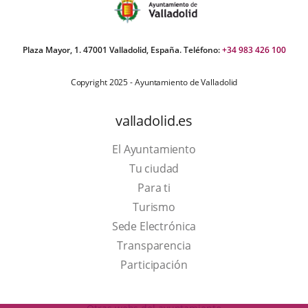
Plaza Mayor, 1. 47001 Valladolid, España. Teléfono:
+34 983 426 100
Copyright 2025 - Ayuntamiento de Valladolid
valladolid.es
El Ayuntamiento
Tu ciudad
Para ti
This
Turismo
link
Link
Sede Electrónica
will
to
Transparencia
open
external
Participación
in
application.
a