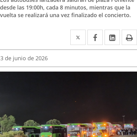
desde las 19:00h, cada 8 minutos, mientras que la
vuelta se realizará una vez finalizado el concierto.
Twitter
Enlace
Facebook
Enlace
Linked
Enlace
P
a
a
a
una
una
una
Fecha
3 de junio de 2026
de
aplicación
aplicación
aplica
la
noticia
externa.
externa.
extern