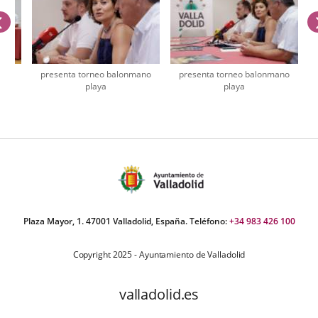
previus
ano
presenta torneo balonmano
presenta torneo balonmano
playa
playa
umber
iders:
Plaza Mayor, 1. 47001 Valladolid, España. Teléfono:
+34 983 426 100
Copyright 2025 - Ayuntamiento de Valladolid
valladolid.es