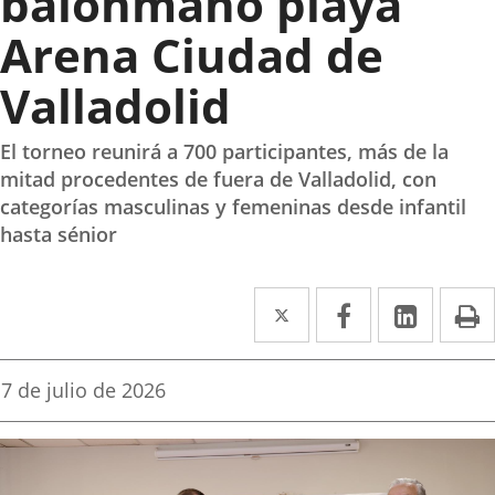
balonmano playa
Arena Ciudad de
Valladolid
El torneo reunirá a 700 participantes, más de la
mitad procedentes de fuera de Valladolid, con
categorías masculinas y femeninas desde infantil
hasta sénior
Twitter
Enlace
Facebook
Enlace
Linked
Enlace
P
a
a
a
una
una
una
Fecha
7 de julio de 2026
de
aplicación
aplicación
aplica
la
noticia
externa.
externa.
extern