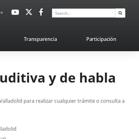
avaHeaderSocial
Link
Link
Link
Search
to
Search
to
to
to
external
external
external
application.
application.
application.
nk
Transparencia
Participación
ternal
plication.
uditiva y de habla
lladolid para realizar cualquier trámite o consulta a
lladolid