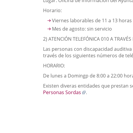
Lugar: Oficina de información del Ayunta
una
externa.
externa.
Horario:
aplicación
Viernes laborables de 11 a 13 horas
externa.
Mes de agosto: sin servicio
2) ATENCIÓN TELEFÓNICA 010 A TRAVÉS
Las personas con discapacidad auditiva y
través de los siguientes números de tel
HORARIO:
De lunes a Domingp de 8:00 a 22:00 hor
Existen diveras entidades que prestan s
Enlace
Personas Sordas
.
a
una
aplicación
externa.