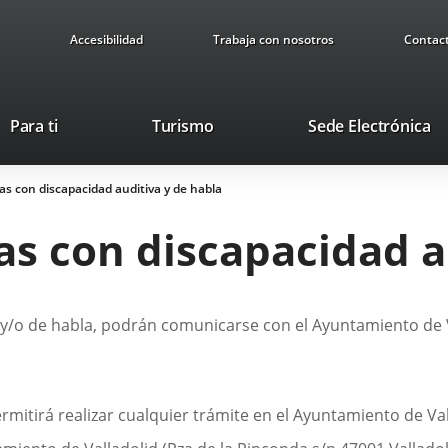
Accesibilidad
Trabaja con nosotros
Contac
This
Li
Para ti
Turismo
Sede Electrónica
link
to
will
ex
s con discapacidad auditiva y de habla
open
ap
in
s con discapacidad a
a
pop-
up
window.
y/o de habla, podrán comunicarse con el Ayuntamiento de Va
rmitirá realizar cualquier trámite en el Ayuntamiento de Va