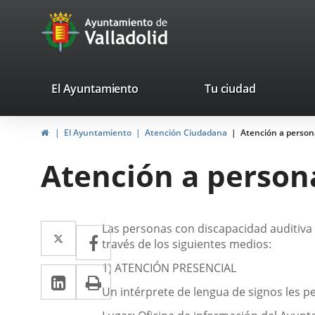
Portal
Jump to content
avaTop
Web
del
Ayuntamiento
valladolid.es
El Ayuntamiento
Tu ciudad
de
Home
El Ayuntamiento
Atención Ciudadana
Atención a persona
Valladolid
Atención a persona
Descripción
Twitter
Enlace
Las personas con discapacidad auditiva 
Facebook
Enlace
través de los siguientes medios:
a
a
1) ATENCIÓN PRESENCIAL
Linkedin
Enlace
Print
una
una
Un intérprete de lengua de signos les pe
a
aplicación
aplicación