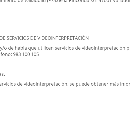
miento de Valladolid (Pza.de la Rinconda s/n 47001 Valladol
 DE SERVICIOS DE VIDEOINTERPRETACIÓN
/o de habla que utilicen servicios de videointerpretación p
éfono: 983 100 105
as.
ervicios de videointerpretación, se puede obtener más info