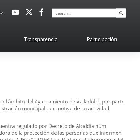
avaHeaderSocial
Link
Link
Link
Search
to
Search
to
to
to
external
external
external
application.
application.
application.
nk
Transparencia
Participación
ternal
plication.
 el ámbito del Ayuntamiento de Valladolid, por parte
stración municipal por motivo de su actividad
cuentra regulado por Decreto de Alcaldía núm.
ladora de la protección de las personas que informen
irectiva (UE) 2019/1937 del Parlamento Europeo y del