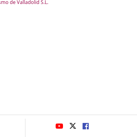
mo de Valladolid S.L.
ión
.
avaHeaderSocial
LINK
LINK
LINK
TO
TO
TO