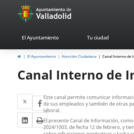
Portal
Jump to content
avaTop
Web
del
Ayuntamiento
valladolid.es
El Ayuntamiento
Tu ciudad
de
Home
El Ayuntamiento
Atención Ciudadana
Canal Interno de 
Valladolid
Canal Interno de 
Descripción
Twitter
Enlace
Este canal permite comunicar informació
Facebook
Enlace
de sus empleados y también de otras pe
a
a
laboral.
Linkedin
Enlace
Print
una
una
El presente Canal de Información, como
a
2024/1003, de fecha 12 de febrero, y ti
aplicación
aplicación
sobre infracciones normativas y lucha c