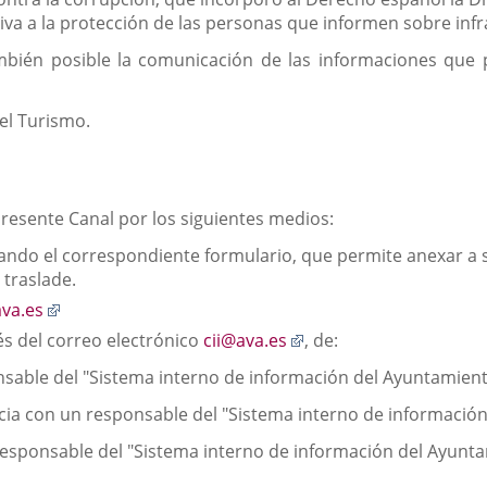
tiva a la protección de las personas que informen sobre inf
ambién posible la comunicación de las informaciones que p
el Turismo.
esente Canal por los siguientes medios:
ando el correspondiente formulario, que permite anexar a
 traslade.
Enlace
ava.es
a
Enlace
és del correo electrónico
cii@ava.es
, de:
una
a
sable del "Sistema interno de información del Ayuntamiento
aplicación
una
externa.
aplicación
a con un responsable del "Sistema interno de información 
externa.
esponsable del "Sistema interno de información del Ayuntam