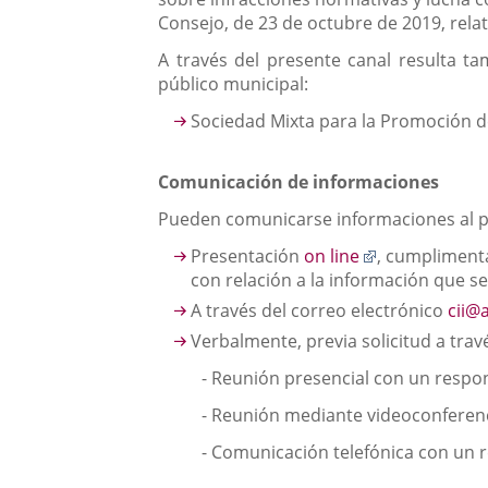
una
externa.
externa.
Consejo, de 23 de octubre de 2019, rela
aplicación
A través del presente canal resulta t
externa.
público municipal:
Sociedad Mixta para la Promoción d
Comunicación de informaciones
Pueden comunicarse informaciones al pr
Enlace
Presentación
on line
, cumpliment
a
con relación a la información que se
una
A través del correo electrónico
cii@
aplicación
Verbalmente, previa solicitud a trav
externa.
-
Reunión presencial con un respon
-
Reunión mediante videoconferenci
-
Comunicación telefónica con un r