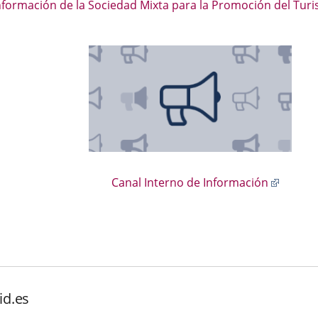
información de la Sociedad Mixta para la Promoción del Turis
Enlace
Canal Interno de Información
a
una
aplicac
externa
id.es