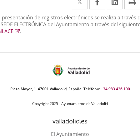
a
a
a
escripción
 presentación de registros electrónicos se realiza a través 
una
una
una
a SEDE ELECTRÓNICA del Ayuntamiento a través del siguient
aplicación
aplicación
aplica
Enlace
NLACE
.
a
externa.
externa.
extern
una
aplicación
externa.
Plaza Mayor, 1. 47001 Valladolid, España. Teléfono:
+34 983 426 100
Copyright 2025 - Ayuntamiento de Valladolid
valladolid.es
El Ayuntamiento