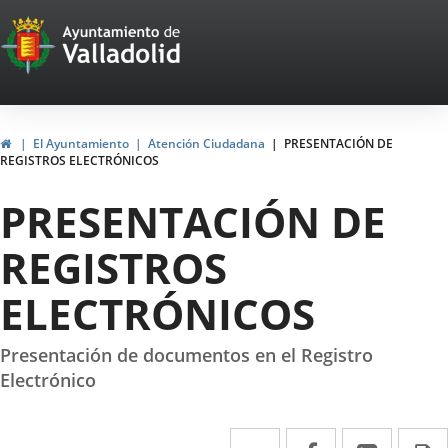
Portal
Jump to content
Web
del
Ayuntamiento
Home
El Ayuntamiento
Atención Ciudadana
PRESENTACIÓN DE
REGISTROS ELECTRÓNICOS
de
PRESENTACIÓN DE
Valladolid
REGISTROS
ELECTRÓNICOS
Presentación de documentos en el Registro
Electrónico
Twitter
Enlace
Facebook
Enlace
Linked
Enlace
P