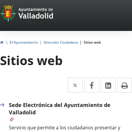
Portal
Jump to content
Web
del
Ayuntamiento
Home
El Ayuntamiento
Atención Ciudadana
Sitios web
de
Sitios web
Valladolid
Twitter
Enlace
Facebook
Enlace
Linked
Enlace
P
a
a
a
una
una
una
Sede Electrónica del Ayuntamiento de
aplicación
aplicación
aplica
Valladolid
externa.
externa.
extern
Servicio que permite a los ciudadanos presentar y