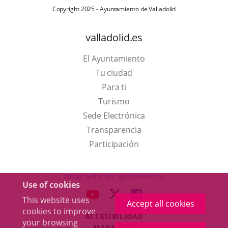
Copyright 2025 - Ayuntamiento de Valladolid
valladolid.es
El Ayuntamiento
Tu ciudad
Para ti
This
Turismo
link
Link
Sede Electrónica
will
to
Transparencia
open
external
Participación
in
application.
a
Otras webs del ayuntamiento
Use of cookies
pop-
aderSocial
LINK
LINK
LINK
This website uses
up
Accept all cookies
TO
TO
TO
cookies to improve
window.
ACCESIBILIDAD
EXTERNAL
EXTERNAL
EXTERNAL
your browsing
MAPA WEB