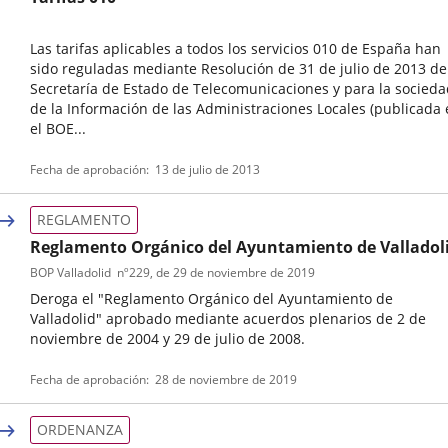
externa.
externa.
extern
Las tarifas aplicables a todos los servicios 010 de España han
sido reguladas mediante Resolución de 31 de julio de 2013 de
Secretaría de Estado de Telecomunicaciones y para la socied
de la Información de las Administraciones Locales (publicada
el BOE...
Referencia
Fecha de aprobación
13 de julio de 2013
boletin
REGLAMENTO
Reglamento Orgánico del Ayuntamiento de Valladol
BOP Valladolid
nº
229
, de 29 de noviembre de 2019
Deroga el "Reglamento Orgánico del Ayuntamiento de
Valladolid" aprobado mediante acuerdos plenarios de 2 de
noviembre de 2004 y 29 de julio de 2008.
Tipo
Referencia
Fecha de aprobación
28 de noviembre de 2019
de
boletin
normativa
ORDENANZA